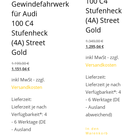
100 C4
Gewindefahrwerk
Stufenheck
für Audi
(4A) Street
100 C4
Gold
Stufenheck
(4A) Street
Ursprünglicher
1.349,00
€
Preis
Aktueller
1.295,04
€
Gold
war:
Preis
inkl MwSt - zzgl.
1.349,00 €
ist:
1.295,04 €.
Ursprünglicher
1.199,00
€
Versandkosten
Preis
Aktueller
1.151,04
€
war:
Preis
Lieferzeit:
inkl MwSt - zzgl.
1.199,00 €
ist:
Lieferzeit je nach
1.151,04 €.
Versandkosten
Verfügbarkeit*: 4
Lieferzeit:
- 6 Werktage (DE
Lieferzeit je nach
- Ausland
Verfügbarkeit*: 4
abweichend)
- 6 Werktage (DE
- Ausland
In den
Warenkorb