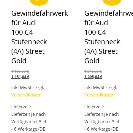
Gewindefahrwerk
Gewindefahrw
für Audi
für Audi
100 C4
100 C4
Stufenheck
Stufenheck
(4A) Street
(4A) Street
Gold
Gold
Ursprünglicher
Ursprünglicher
1.199,00
€
1.349,00
€
Preis
Aktueller
Preis
Aktueller
1.151,04
€
1.295,04
€
war:
Preis
war:
Preis
inkl MwSt - zzgl.
1.199,00 €
ist:
inkl MwSt - zzgl.
1.349,00 €
ist:
1.151,04 €.
1.295,04 €.
Versandkosten
Versandkosten
Lieferzeit:
Lieferzeit:
Lieferzeit je nach
Lieferzeit je nach
Verfügbarkeit*: 4
Verfügbarkeit*: 4
- 6 Werktage (DE
- 6 Werktage (DE