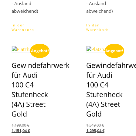
- Ausland
- Ausland
abweichend)
abweichend)
In den
In den
Warenkorb
Warenkorb
Angebot!
Angebot!
Gewindefahrwerk
Gewindefahrw
für Audi
für Audi
100 C4
100 C4
Stufenheck
Stufenheck
(4A) Street
(4A) Street
Gold
Gold
Ursprünglicher
Ursprünglicher
1.199,00
€
1.349,00
€
Preis
Aktueller
Preis
Aktueller
1.151,04
€
1.295,04
€
war:
Preis
war:
Preis