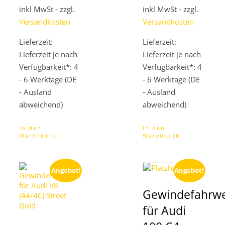
inkl MwSt - zzgl.
1.199,00 €
ist:
inkl MwSt - zzgl.
1.349,00 €
ist:
1.151,04 €.
1.295,04 €.
Versandkosten
Versandkosten
Lieferzeit:
Lieferzeit:
Lieferzeit je nach
Lieferzeit je nach
Verfügbarkeit*: 4
Verfügbarkeit*: 4
- 6 Werktage (DE
- 6 Werktage (DE
- Ausland
- Ausland
abweichend)
abweichend)
In den
In den
Warenkorb
Warenkorb
Angebot!
Angebot!
Gewindefahrw
für Audi