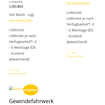
1.295,04 €.
Ursprünglicher
1.199,00
€
Versandkosten
Preis
Aktueller
1.151,04
€
war:
Preis
Lieferzeit:
inkl MwSt - zzgl.
1.199,00 €
ist:
Lieferzeit je nach
1.151,04 €.
Versandkosten
Verfügbarkeit*: 4
Lieferzeit:
- 6 Werktage (DE
Lieferzeit je nach
- Ausland
Verfügbarkeit*: 4
abweichend)
- 6 Werktage (DE
- Ausland
In den
Warenkorb
abweichend)
In den
Warenkorb
Angebot!
Gewindefahrwerk