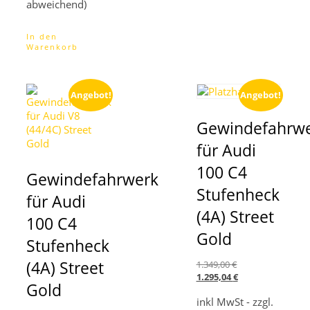
abweichend)
In den
Warenkorb
Angebot!
Angebot!
Gewindefahrw
für Audi
100 C4
Gewindefahrwerk
Stufenheck
für Audi
(4A) Street
100 C4
Gold
Stufenheck
(4A) Street
Ursprünglicher
1.349,00
€
Preis
Aktueller
1.295,04
€
Gold
war:
Preis
inkl MwSt - zzgl.
1.349,00 €
ist: