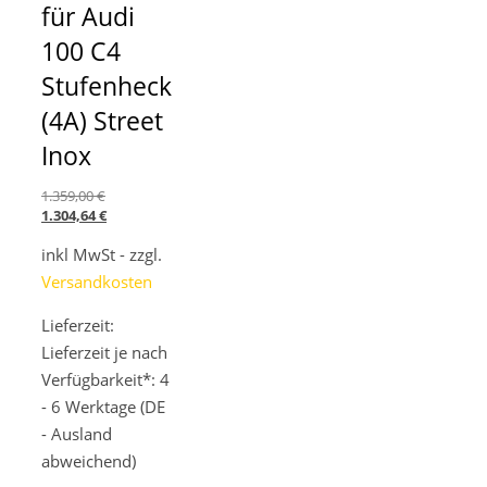
für Audi
100 C4
Stufenheck
(4A) Street
Inox
Ursprünglicher
1.359,00
€
Preis
Aktueller
1.304,64
€
war:
Preis
inkl MwSt - zzgl.
1.359,00 €
ist:
1.304,64 €.
Versandkosten
Lieferzeit:
Lieferzeit je nach
Verfügbarkeit*: 4
- 6 Werktage (DE
- Ausland
abweichend)