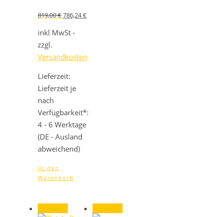
Ursprünglicher
Aktueller
819,00
€
786,24
€
Preis
Preis
war:
ist:
inkl MwSt -
819,00 €
786,24 €.
zzgl.
Versandkosten
Lieferzeit:
Lieferzeit je
nach
Verfügbarkeit*:
4 - 6 Werktage
(DE - Ausland
abweichend)
In den
Warenkorb
Angebot!
Angebot!