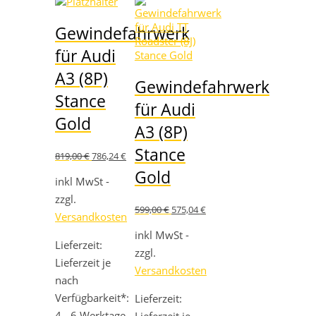
Gewindefahrwerk
für Audi
A3 (8P)
Gewindefahrwerk
Stance
für Audi
Gold
A3 (8P)
Stance
Ursprünglicher
Aktueller
819,00
€
786,24
€
Preis
Preis
Gold
war:
ist:
inkl MwSt -
819,00 €
786,24 €.
zzgl.
Ursprünglicher
Aktueller
599,00
€
575,04
€
Versandkosten
Preis
Preis
war:
ist:
inkl MwSt -
Lieferzeit:
599,00 €
575,04 €.
zzgl.
Lieferzeit je
Versandkosten
nach
Verfügbarkeit*:
Lieferzeit:
4 - 6 Werktage