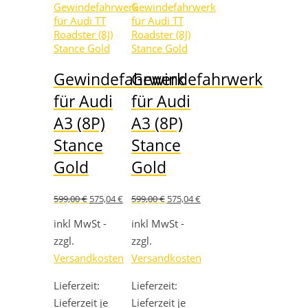
Gewindefahrwerk
Gewindefahrwerk
für Audi
für Audi
A3 (8P)
A3 (8P)
Stance
Stance
Gold
Gold
Ursprünglicher
Aktueller
Ursprünglicher
Aktueller
599,00
€
575,04
€
599,00
€
575,04
€
Preis
Preis
Preis
Preis
war:
ist:
war:
ist:
inkl MwSt -
inkl MwSt -
599,00 €
575,04 €.
599,00 €
575,04 €.
zzgl.
zzgl.
Versandkosten
Versandkosten
Lieferzeit:
Lieferzeit:
Lieferzeit je
Lieferzeit je