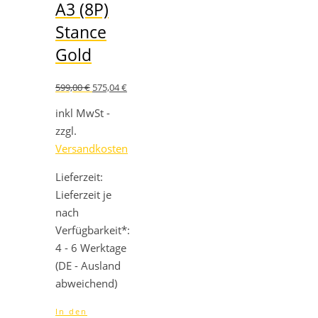
A3 (8P)
Stance
Gold
Ursprünglicher
Aktueller
599,00
€
575,04
€
Preis
Preis
war:
ist:
inkl MwSt -
599,00 €
575,04 €.
zzgl.
Versandkosten
Lieferzeit:
Lieferzeit je
nach
Verfügbarkeit*:
4 - 6 Werktage
(DE - Ausland
abweichend)
In den