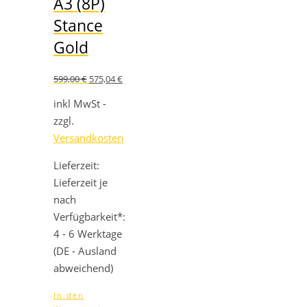
A3 (8P)
Stance
Gold
Ursprünglicher
Aktueller
599,00
€
575,04
€
Preis
Preis
war:
ist:
inkl MwSt -
599,00 €
575,04 €.
zzgl.
Versandkosten
Lieferzeit:
Lieferzeit je
nach
Verfügbarkeit*:
4 - 6 Werktage
(DE - Ausland
abweichend)
In den