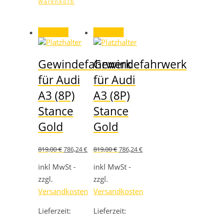
Warenkorb
Angebot!
Angebot!
Gewindefahrwerk
Gewindefahrwerk
für Audi
für Audi
A3 (8P)
A3 (8P)
Stance
Stance
Gold
Gold
Ursprünglicher
Aktueller
Ursprünglicher
Aktueller
819,00
€
786,24
€
819,00
€
786,24
€
Preis
Preis
Preis
Preis
war:
ist:
war:
ist:
inkl MwSt -
inkl MwSt -
819,00 €
786,24 €.
819,00 €
786,24 €.
zzgl.
zzgl.
Versandkosten
Versandkosten
Lieferzeit:
Lieferzeit: