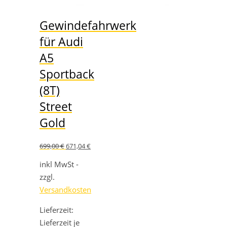
Gewindefahrwerk
für Audi
A5
Sportback
(8T)
Street
Gold
Ursprünglicher
Aktueller
699,00
€
671,04
€
Preis
Preis
war:
ist:
inkl MwSt -
699,00 €
671,04 €.
zzgl.
Versandkosten
Lieferzeit:
Lieferzeit je