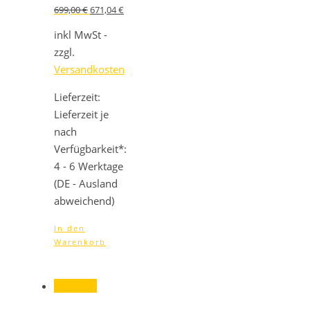
Ursprünglicher
Aktueller
699,00
€
671,04
€
Preis
Preis
war:
ist:
inkl MwSt -
699,00 €
671,04 €.
zzgl.
Versandkosten
Lieferzeit:
Lieferzeit je
nach
Verfügbarkeit*:
4 - 6 Werktage
(DE - Ausland
abweichend)
In den
Warenkorb
Angebot!