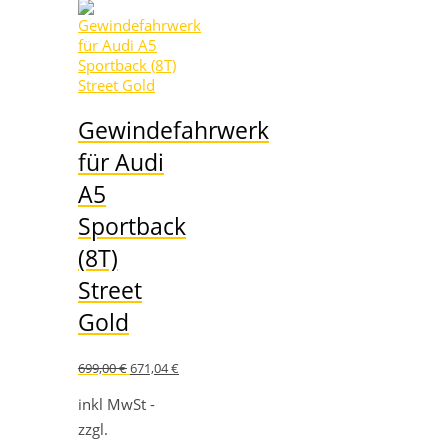
Gewindefahrwerk
für Audi
A5
Sportback
(8T)
Street
Gold
Ursprünglicher
Aktueller
699,00
€
671,04
€
Preis
Preis
war:
ist:
inkl MwSt -
699,00 €
671,04 €.
zzgl.