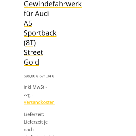
Gewindefahrwerk
für Audi
A5
Sportback
(8T)
Street
Gold
Ursprünglicher
Aktueller
699,00
€
671,04
€
Preis
Preis
war:
ist:
inkl MwSt -
699,00 €
671,04 €.
zzgl.
Versandkosten
Lieferzeit:
Lieferzeit je
nach