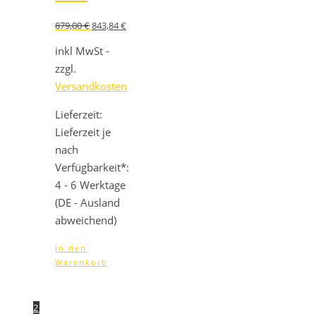
Ursprünglicher
Aktueller
879,00
€
843,84
€
Preis
Preis
war:
ist:
inkl MwSt -
879,00 €
843,84 €.
zzgl.
Versandkosten
Lieferzeit:
Lieferzeit je
nach
Verfügbarkeit*:
4 - 6 Werktage
(DE - Ausland
abweichend)
In den
Warenkorb
1
2