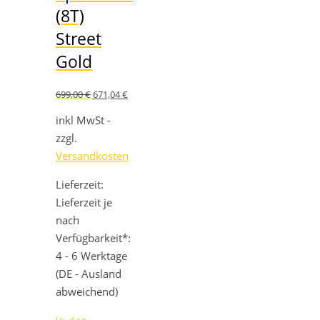
(8T)
Street
Gold
Ursprünglicher
Aktueller
699,00
€
671,04
€
Preis
Preis
war:
ist:
inkl MwSt -
699,00 €
671,04 €.
zzgl.
Versandkosten
Lieferzeit:
Lieferzeit je
nach
Verfügbarkeit*:
4 - 6 Werktage
(DE - Ausland
abweichend)
In den