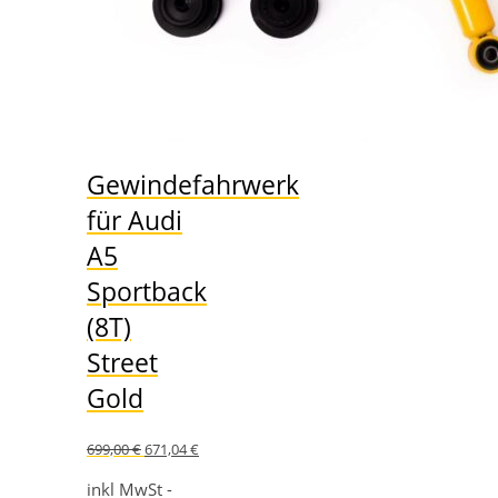
Gewindefahrwerk
für Audi
A5
Sportback
(8T)
Street
Gold
Ursprünglicher
Aktueller
699,00
€
671,04
€
Preis
Preis
war:
ist:
inkl MwSt -