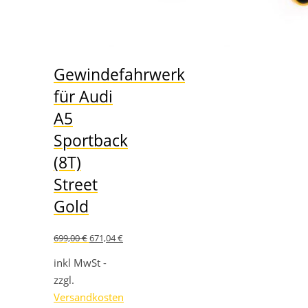
Gewindefahrwerk
für Audi
A5
Sportback
(8T)
Street
Gold
Ursprünglicher
Aktueller
699,00
€
671,04
€
Preis
Preis
war:
ist:
inkl MwSt -
699,00 €
671,04 €.
zzgl.
Versandkosten