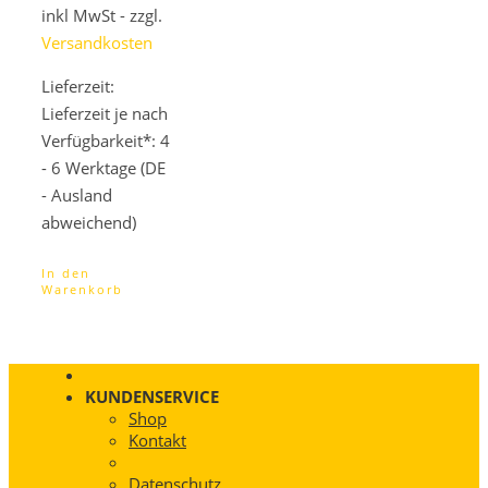
inkl MwSt - zzgl.
war:
ist:
899,00 €
863,04 €.
Versandkosten
Lieferzeit:
Lieferzeit je nach
Verfügbarkeit*: 4
- 6 Werktage (DE
- Ausland
abweichend)
In den
Warenkorb
KUNDENSERVICE
Shop
Kontakt
Datenschutz