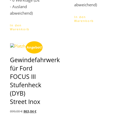
- 6 Werktage (DE
abweichend)
- Ausland
abweichend)
In den
Warenkorb
In den
Warenkorb
Angebot!
Gewindefahrwerk
für Ford
FOCUS III
Stufenheck
(DYB)
Street Inox
Ursprünglicher
Aktueller
899,00
€
863,04
€
Preis
Preis