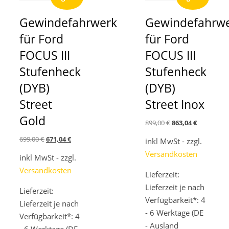
Gewindefahrwerk
Gewindefahrw
für Ford
für Ford
FOCUS III
FOCUS III
Stufenheck
Stufenheck
(DYB)
(DYB)
Street
Street Inox
Gold
Ursprünglicher
Aktueller
899,00
€
863,04
€
Preis
Preis
Ursprünglicher
Aktueller
699,00
€
671,04
€
inkl MwSt - zzgl.
war:
ist:
Preis
Preis
899,00 €
863,04 €.
Versandkosten
inkl MwSt - zzgl.
war:
ist:
699,00 €
671,04 €.
Versandkosten
Lieferzeit:
Lieferzeit je nach
Lieferzeit:
Verfügbarkeit*: 4
Lieferzeit je nach
- 6 Werktage (DE
Verfügbarkeit*: 4
- Ausland