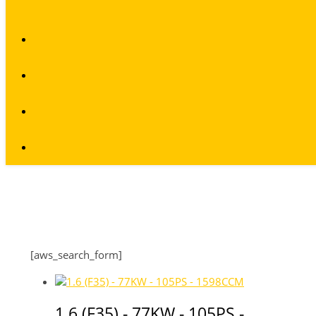
[aws_search_form]
1.6 (F35) - 77KW - 105PS -