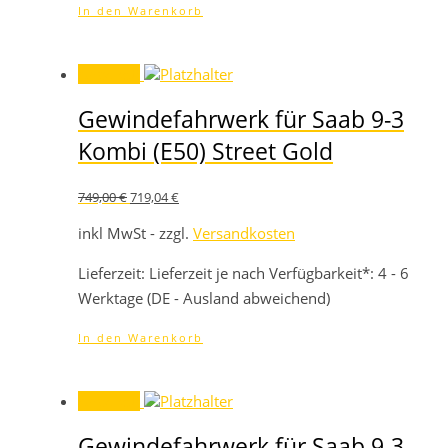
In den Warenkorb
Angebot!
Gewindefahrwerk für Saab 9-3
Kombi (E50) Street Gold
Ursprünglicher
Aktueller
749,00
€
719,04
€
Preis
Preis
war:
ist:
inkl MwSt - zzgl.
Versandkosten
749,00 €
719,04 €.
Lieferzeit:
Lieferzeit je nach Verfügbarkeit*: 4 - 6
Werktage (DE - Ausland abweichend)
In den Warenkorb
Angebot!
Gewindefahrwerk für Saab 9-3