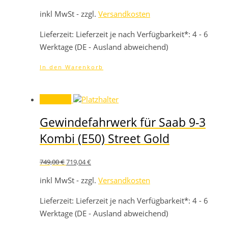
Preis
Preis
war:
ist:
inkl MwSt - zzgl.
Versandkosten
919,00 €
882,24 €.
Lieferzeit:
Lieferzeit je nach Verfügbarkeit*: 4 - 6
Werktage (DE - Ausland abweichend)
In den Warenkorb
Angebot!
Gewindefahrwerk für Saab 9-3
Kombi (E50) Street Gold
Ursprünglicher
Aktueller
749,00
€
719,04
€
Preis
Preis
war:
ist:
inkl MwSt - zzgl.
Versandkosten
749,00 €
719,04 €.
Lieferzeit:
Lieferzeit je nach Verfügbarkeit*: 4 - 6
Werktage (DE - Ausland abweichend)