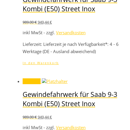
Kombi (E50) Street Inox
Ursprünglicher
Aktueller
989,00
€
949,44
€
Preis
Preis
war:
ist:
inkl MwSt - zzgl.
Versandkosten
989,00 €
949,44 €.
Lieferzeit:
Lieferzeit je nach Verfügbarkeit*: 4 - 6
Werktage (DE - Ausland abweichend)
In den Warenkorb
Angebot!
Gewindefahrwerk für Saab 9-3
Kombi (E50) Street Inox
Ursprünglicher
Aktueller
989,00
€
949,44
€
Preis
Preis
war:
ist:
inkl MwSt - zzgl.
Versandkosten