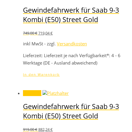
Gewindefahrwerk für Saab 9-3
Kombi (E50) Street Gold
Ursprünglicher
Aktueller
749,00
€
719,04
€
Preis
Preis
war:
ist:
inkl MwSt - zzgl.
Versandkosten
749,00 €
719,04 €.
Lieferzeit:
Lieferzeit je nach Verfügbarkeit*: 4 - 6
Werktage (DE - Ausland abweichend)
In den Warenkorb
Angebot!
Gewindefahrwerk für Saab 9-3
Kombi (E50) Street Gold
Ursprünglicher
Aktueller
919,00
€
882,24
€