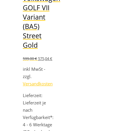
GOLF VII
Variant
(BA5)
Street
Gold
Ursprünglicher
Aktueller
599,00
€
575,04
€
Preis
Preis
war:
ist:
inkl MwSt -
599,00 €
575,04 €.
zzgl.
Versandkosten
Lieferzeit:
Lieferzeit je
nach
Verfügbarkeit*:
4 - 6 Werktage