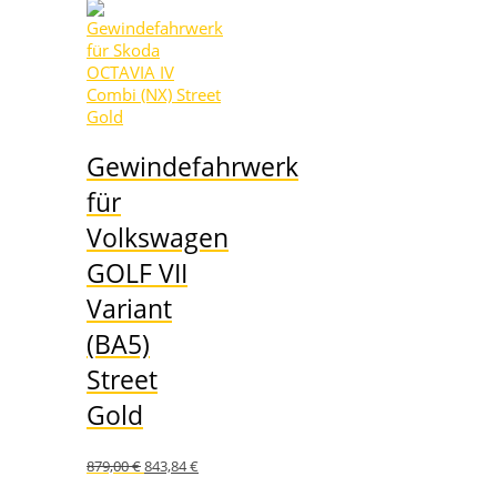
Gewindefahrwerk
für
Volkswagen
GOLF VII
Variant
(BA5)
Street
Gold
Ursprünglicher
Aktueller
879,00
€
843,84
€
Preis
Preis