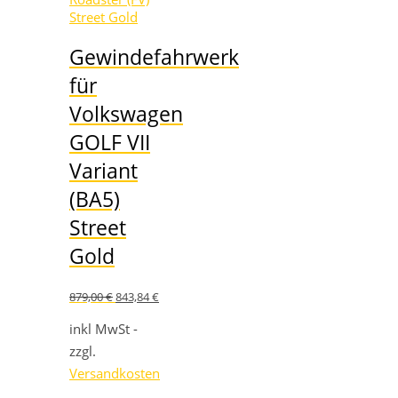
Gewindefahrwerk
für
Volkswagen
GOLF VII
Variant
(BA5)
Street
Gold
Ursprünglicher
Aktueller
879,00
€
843,84
€
Preis
Preis
war:
ist:
inkl MwSt -
879,00 €
843,84 €.
zzgl.
Versandkosten