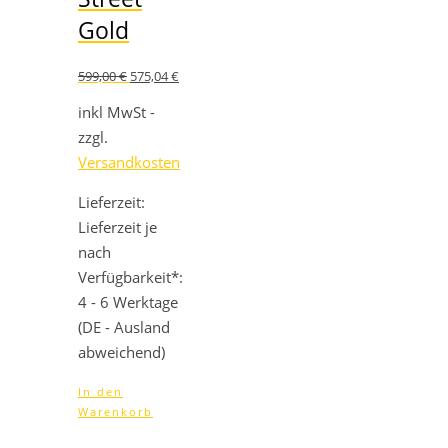
Gold
Ursprünglicher
Aktueller
599,00
€
575,04
€
Preis
Preis
war:
ist:
inkl MwSt -
599,00 €
575,04 €.
zzgl.
Versandkosten
Lieferzeit:
Lieferzeit je
nach
Verfügbarkeit*:
4 - 6 Werktage
(DE - Ausland
abweichend)
In den
Warenkorb