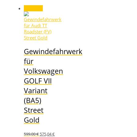
Angebot!
Gewindefahrwerk
für
Volkswagen
GOLF VII
Variant
(BA5)
Street
Gold
Ursprünglicher
Aktueller
599,00
€
575,04
€