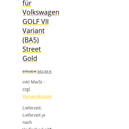
für
Volkswagen
GOLF VII
Variant
(BA5)
Street
Gold
Ursprünglicher
Aktueller
879,00
€
843,84
€
Preis
Preis
war:
ist:
inkl MwSt -
879,00 €
843,84 €.
zzgl.
Versandkosten
Lieferzeit:
Lieferzeit je
nach