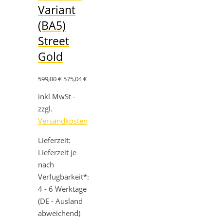
Variant
(BA5)
Street
Gold
Ursprünglicher
Aktueller
599,00
€
575,04
€
Preis
Preis
war:
ist:
inkl MwSt -
599,00 €
575,04 €.
zzgl.
Versandkosten
Lieferzeit:
Lieferzeit je
nach
Verfügbarkeit*:
4 - 6 Werktage
(DE - Ausland
abweichend)