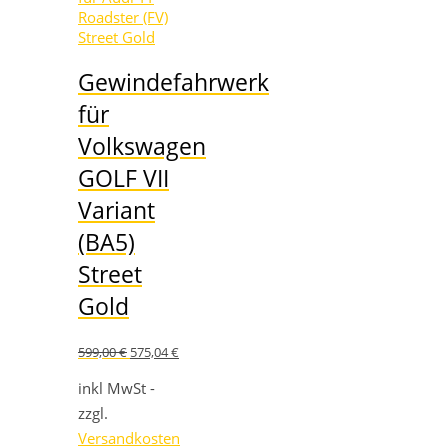
Gewindefahrwerk
für
Volkswagen
GOLF VII
Variant
(BA5)
Street
Gold
Ursprünglicher
Aktueller
599,00
€
575,04
€
Preis
Preis
war:
ist:
inkl MwSt -
599,00 €
575,04 €.
zzgl.
Versandkosten