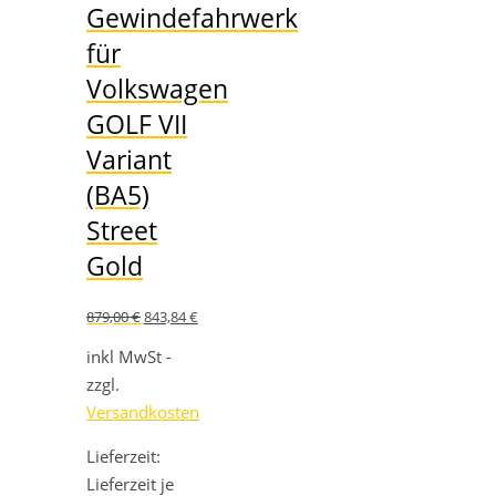
Gewindefahrwerk
für
Volkswagen
GOLF VII
Variant
(BA5)
Street
Gold
Ursprünglicher
Aktueller
879,00
€
843,84
€
Preis
Preis
war:
ist:
inkl MwSt -
879,00 €
843,84 €.
zzgl.
Versandkosten
Lieferzeit:
Lieferzeit je