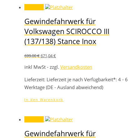
Angebot!
Gewindefahrwerk für
Volkswagen SCIROCCO III
(137/138) Stance Inox
Ursprünglicher
Aktueller
699,00
€
671,04
€
Preis
Preis
war:
ist:
inkl MwSt - zzgl.
Versandkosten
699,00 €
671,04 €.
Lieferzeit:
Lieferzeit je nach Verfügbarkeit*: 4 - 6
Werktage (DE - Ausland abweichend)
In den Warenkorb
Angebot!
Gewindefahrwerk für