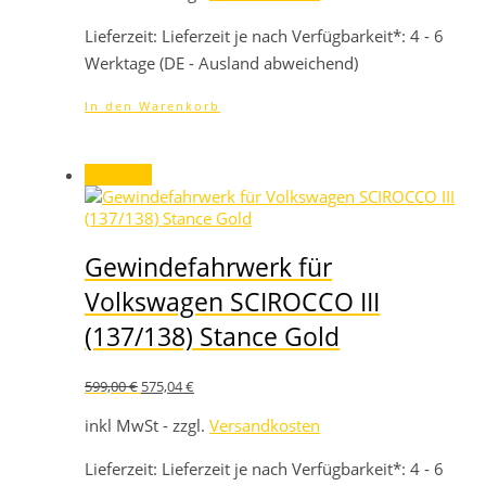
819,00 €
786,24 €.
Lieferzeit:
Lieferzeit je nach Verfügbarkeit*: 4 - 6
Werktage (DE - Ausland abweichend)
In den Warenkorb
Angebot!
Gewindefahrwerk für
Volkswagen SCIROCCO III
(137/138) Stance Gold
Ursprünglicher
Aktueller
599,00
€
575,04
€
Preis
Preis
war:
ist:
inkl MwSt - zzgl.
Versandkosten
599,00 €
575,04 €.
Lieferzeit:
Lieferzeit je nach Verfügbarkeit*: 4 - 6