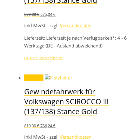
(137/138) Stance Gold
Ursprünglicher
Aktueller
599,00
€
575,04
€
Preis
Preis
war:
ist:
inkl MwSt - zzgl.
Versandkosten
599,00 €
575,04 €.
Lieferzeit:
Lieferzeit je nach Verfügbarkeit*: 4 - 6
Werktage (DE - Ausland abweichend)
In den Warenkorb
Angebot!
Gewindefahrwerk für
Volkswagen SCIROCCO III
(137/138) Stance Gold
Ursprünglicher
Aktueller
819,00
€
786,24
€
Preis
Preis
war:
ist:
inkl MwSt - zzgl.
Versandkosten