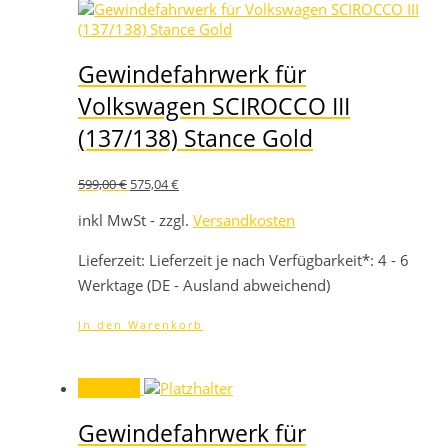
Gewindefahrwerk für
Volkswagen SCIROCCO III
(137/138) Stance Gold
Ursprünglicher
Aktueller
599,00
€
575,04
€
Preis
Preis
war:
ist:
inkl MwSt - zzgl.
Versandkosten
599,00 €
575,04 €.
Lieferzeit:
Lieferzeit je nach Verfügbarkeit*: 4 - 6
Werktage (DE - Ausland abweichend)
In den Warenkorb
Angebot!
Gewindefahrwerk für