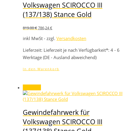
Volkswagen SCIROCCO III
(137/138) Stance Gold
Ursprünglicher
Aktueller
819,00
€
786,24
€
Preis
Preis
war:
ist:
inkl MwSt - zzgl.
Versandkosten
819,00 €
786,24 €.
Lieferzeit:
Lieferzeit je nach Verfügbarkeit*: 4 - 6
Werktage (DE - Ausland abweichend)
In den Warenkorb
Angebot!
Gewindefahrwerk für
Volkswagen SCIROCCO III