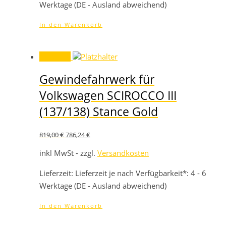
Werktage (DE - Ausland abweichend)
In den Warenkorb
Angebot!
Gewindefahrwerk für
Volkswagen SCIROCCO III
(137/138) Stance Gold
Ursprünglicher
Aktueller
819,00
€
786,24
€
Preis
Preis
war:
ist:
inkl MwSt - zzgl.
Versandkosten
819,00 €
786,24 €.
Lieferzeit:
Lieferzeit je nach Verfügbarkeit*: 4 - 6
Werktage (DE - Ausland abweichend)
In den Warenkorb