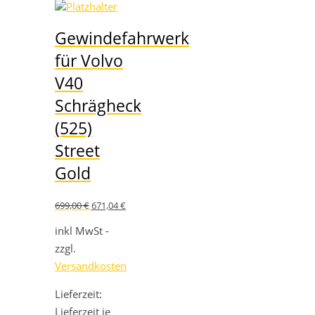
Gewindefahrwerk
für Volvo
V40
Schrägheck
(525)
Street
Gold
Ursprünglicher
Aktueller
699,00
€
671,04
€
Preis
Preis
war:
ist:
inkl MwSt -
699,00 €
671,04 €.
zzgl.
Versandkosten
Lieferzeit:
Lieferzeit je