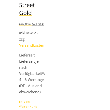
Street
Gold
Ursprünglicher
Aktueller
699,00
€
671,04
€
Preis
Preis
war:
ist:
inkl MwSt -
699,00 €
671,04 €.
zzgl.
Versandkosten
Lieferzeit:
Lieferzeit je
nach
Verfügbarkeit*:
4 - 6 Werktage
(DE - Ausland
abweichend)
In den
Warenkorb