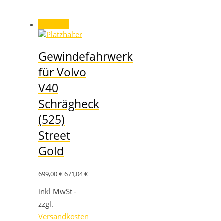
Angebot!
Gewindefahrwerk
für Volvo
V40
Schrägheck
(525)
Street
Gold
Ursprünglicher
Aktueller
699,00
€
671,04
€
Preis
Preis
war:
ist:
inkl MwSt -
699,00 €
671,04 €.
zzgl.
Versandkosten