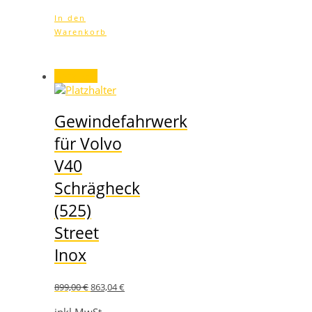
In den
Warenkorb
Angebot!
Gewindefahrwerk
für Volvo
V40
Schrägheck
(525)
Street
Inox
Ursprünglicher
Aktueller
899,00
€
863,04
€
Preis
Preis
war:
ist: