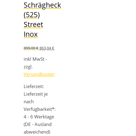
Schrägheck
(525)
Street
Inox
Ursprünglicher
Aktueller
899,00
€
863,04
€
Preis
Preis
war:
ist:
inkl MwSt -
899,00 €
863,04 €.
zzgl.
Versandkosten
Lieferzeit:
Lieferzeit je
nach
Verfügbarkeit*:
4 - 6 Werktage
(DE - Ausland
abweichend)