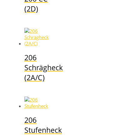
(2D)
206
Schrägheck
(2A/C)
206
Stufenheck