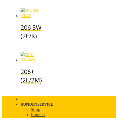
206 SW
(2E/K)
206+
(2L/2M)
KUNDENSERVICE
Shop
Kontakt