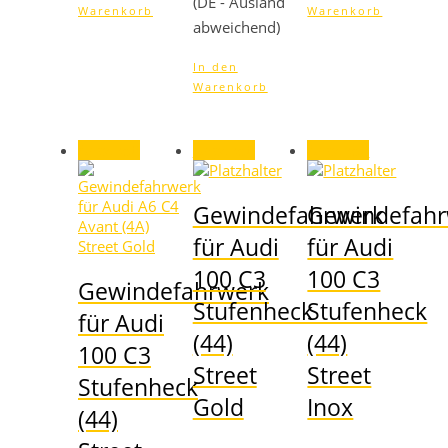
(DE - Ausland
Warenkorb
Warenkorb
abweichend)
In den
Warenkorb
Angebot!
Angebot!
Angebot!
Gewindefahrwerk
Gewindefahr
für Audi
für Audi
100 C3
100 C3
Gewindefahrwerk
Stufenheck
Stufenheck
für Audi
(44)
(44)
100 C3
Street
Street
Stufenheck
Gold
Inox
(44)