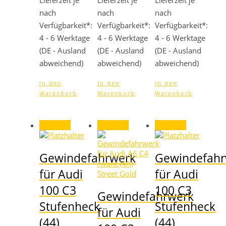
Lieferzeit je
Lieferzeit je
Lieferzeit je
nach
nach
nach
Verfügbarkeit*:
Verfügbarkeit*:
Verfügbarkeit*:
4 - 6 Werktage
4 - 6 Werktage
4 - 6 Werktage
(DE - Ausland
(DE - Ausland
(DE - Ausland
abweichend)
abweichend)
abweichend)
In den
In den
In den
Warenkorb
Warenkorb
Warenkorb
Angebot!
Angebot!
Angebot!
Gewindefahrwerk
Gewindefahr
für Audi
für Audi
100 C3
100 C3
Gewindefahrwerk
Stufenheck
Stufenheck
für Audi
(44)
(44)