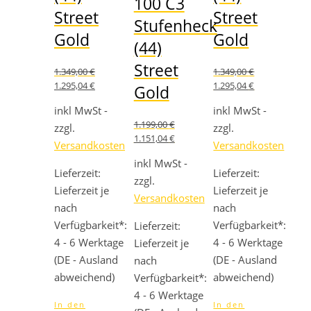
100 C3
Street
Street
Stufenheck
Gold
Gold
(44)
Street
1.349,00
€
1.349,00
€
Ursprünglicher
Aktueller
Ursprünglicher
Aktueller
1.295,04
€
1.295,04
€
Gold
Preis
Preis
Preis
Preis
war:
ist:
war:
ist:
inkl MwSt -
inkl MwSt -
1.349,00 €
1.295,04 €.
1.349,00 €
1.295,04 €.
1.199,00
€
zzgl.
zzgl.
Ursprünglicher
Aktueller
1.151,04
€
Versandkosten
Versandkosten
Preis
Preis
war:
ist:
inkl MwSt -
Lieferzeit:
Lieferzeit:
1.199,00 €
1.151,04 €.
zzgl.
Lieferzeit je
Lieferzeit je
Versandkosten
nach
nach
Verfügbarkeit*:
Verfügbarkeit*:
Lieferzeit:
4 - 6 Werktage
4 - 6 Werktage
Lieferzeit je
(DE - Ausland
(DE - Ausland
nach
abweichend)
abweichend)
Verfügbarkeit*:
4 - 6 Werktage
In den
In den