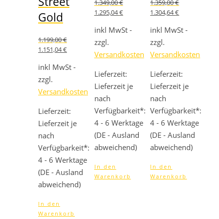
Street
1.349,00
€
1.359,00
€
Ursprünglicher
Aktueller
Ursprünglicher
Aktueller
1.295,04
€
1.304,64
€
Gold
Preis
Preis
Preis
Preis
war:
ist:
war:
ist:
inkl MwSt -
inkl MwSt -
1.349,00 €
1.295,04 €.
1.359,00 €
1.304,64 €.
1.199,00
€
zzgl.
zzgl.
Ursprünglicher
Aktueller
1.151,04
€
Versandkosten
Versandkosten
Preis
Preis
war:
ist:
inkl MwSt -
Lieferzeit:
Lieferzeit:
1.199,00 €
1.151,04 €.
zzgl.
Lieferzeit je
Lieferzeit je
Versandkosten
nach
nach
Verfügbarkeit*:
Verfügbarkeit*:
Lieferzeit:
4 - 6 Werktage
4 - 6 Werktage
Lieferzeit je
(DE - Ausland
(DE - Ausland
nach
abweichend)
abweichend)
Verfügbarkeit*:
4 - 6 Werktage
In den
In den
(DE - Ausland
Warenkorb
Warenkorb
abweichend)
In den
Warenkorb