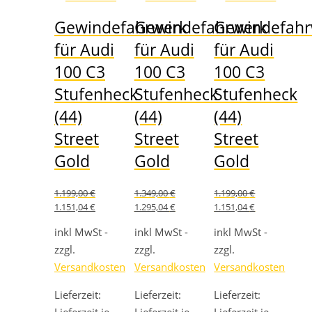
Gewindefahrwerk
Gewindefahrwerk
Gewindefahr
für Audi
für Audi
für Audi
100 C3
100 C3
100 C3
Stufenheck
Stufenheck
Stufenheck
(44)
(44)
(44)
Street
Street
Street
Gold
Gold
Gold
1.199,00
€
1.349,00
€
1.199,00
€
Ursprünglicher
Aktueller
Ursprünglicher
Aktueller
Ursprünglicher
Aktueller
1.151,04
€
1.295,04
€
1.151,04
€
Preis
Preis
Preis
Preis
Preis
Preis
war:
ist:
war:
ist:
war:
ist:
inkl MwSt -
inkl MwSt -
inkl MwSt -
1.199,00 €
1.151,04 €.
1.349,00 €
1.295,04 €.
1.199,00 €
1.151,04 €.
zzgl.
zzgl.
zzgl.
Versandkosten
Versandkosten
Versandkosten
Lieferzeit:
Lieferzeit:
Lieferzeit: