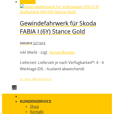
Angebot!
Gewindefahrwerk für Skoda
FABIA I (6Y) Stance Gold
Ursprünglicher
Aktueller
549,00
€
527,04
€
Preis
Preis
war:
ist:
inkl MwSt - zzgl.
Versandkosten
549,00 €
527,04 €.
Lieferzeit:
Lieferzeit je nach Verfügbarkeit*: 4 - 6
Werktage (DE - Ausland abweichend)
In den Warenkorb
1
2
3
KUNDENSERVICE
Shop
Kontakt