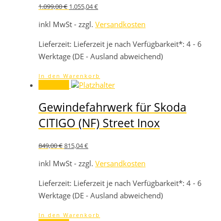
Ursprünglicher
Aktueller
1.099,00
€
1.055,04
€
Preis
Preis
war:
ist:
inkl MwSt - zzgl.
Versandkosten
1.099,00 €
1.055,04 €.
Lieferzeit:
Lieferzeit je nach Verfügbarkeit*: 4 - 6
Werktage (DE - Ausland abweichend)
In den Warenkorb
Angebot!
Gewindefahrwerk für Skoda
CITIGO (NF) Street Inox
Ursprünglicher
Aktueller
849,00
€
815,04
€
Preis
Preis
war:
ist:
inkl MwSt - zzgl.
Versandkosten
849,00 €
815,04 €.
Lieferzeit:
Lieferzeit je nach Verfügbarkeit*: 4 - 6
Werktage (DE - Ausland abweichend)
In den Warenkorb