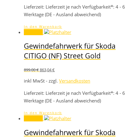
Lieferzeit:
Lieferzeit je nach Verfügbarkeit*: 4 - 6
Werktage (DE - Ausland abweichend)
In den Warenkorb
Angebot!
Gewindefahrwerk für Skoda
CITIGO (NF) Street Gold
Ursprünglicher
Aktueller
899,00
€
863,04
€
Preis
Preis
war:
ist:
inkl MwSt - zzgl.
Versandkosten
899,00 €
863,04 €.
Lieferzeit:
Lieferzeit je nach Verfügbarkeit*: 4 - 6
Werktage (DE - Ausland abweichend)
In den Warenkorb
Angebot!
Gewindefahrwerk für Skoda