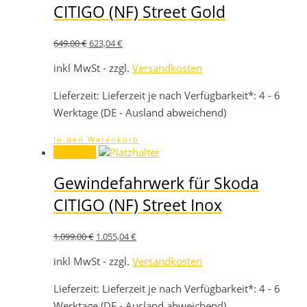
CITIGO (NF) Street Gold
Ursprünglicher
Aktueller
649,00
€
623,04
€
Preis
Preis
war:
ist:
inkl MwSt - zzgl.
Versandkosten
649,00 €
623,04 €.
Lieferzeit:
Lieferzeit je nach Verfügbarkeit*: 4 - 6
Werktage (DE - Ausland abweichend)
In den Warenkorb
Angebot!
Gewindefahrwerk für Skoda
CITIGO (NF) Street Inox
Ursprünglicher
Aktueller
1.099,00
€
1.055,04
€
Preis
Preis
war:
ist:
inkl MwSt - zzgl.
Versandkosten
1.099,00 €
1.055,04 €.
Lieferzeit:
Lieferzeit je nach Verfügbarkeit*: 4 - 6
Werktage (DE - Ausland abweichend)