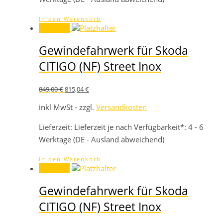
In den Warenkorb
Angebot!
Gewindefahrwerk für Skoda
CITIGO (NF) Street Inox
Ursprünglicher
Aktueller
849,00
€
815,04
€
Preis
Preis
war:
ist:
inkl MwSt - zzgl.
Versandkosten
849,00 €
815,04 €.
Lieferzeit:
Lieferzeit je nach Verfügbarkeit*: 4 - 6
Werktage (DE - Ausland abweichend)
In den Warenkorb
Angebot!
Gewindefahrwerk für Skoda
CITIGO (NF) Street Inox