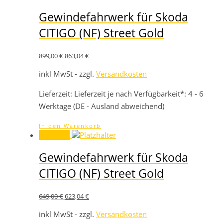
Gewindefahrwerk für Skoda
CITIGO (NF) Street Gold
Ursprünglicher
Aktueller
899,00
€
863,04
€
Preis
Preis
war:
ist:
inkl MwSt - zzgl.
Versandkosten
899,00 €
863,04 €.
Lieferzeit:
Lieferzeit je nach Verfügbarkeit*: 4 - 6
Werktage (DE - Ausland abweichend)
In den Warenkorb
Angebot!
Gewindefahrwerk für Skoda
CITIGO (NF) Street Gold
Ursprünglicher
Aktueller
649,00
€
623,04
€
Preis
Preis
war:
ist:
inkl MwSt - zzgl.
Versandkosten
649,00 €
623,04 €.