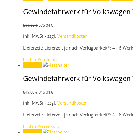
Gewindefahrwerk für Volkswagen
Ursprünglicher
Aktueller
599,00
€
575,04
€
Preis
Preis
war:
ist:
inkl MwSt - zzgl.
Versandkosten
599,00 €
575,04 €.
Lieferzeit:
Lieferzeit je nach Verfügbarkeit*: 4 - 6 We
In den Warenkorb
Angebot!
Gewindefahrwerk für Volkswagen
Ursprünglicher
Aktueller
849,00
€
815,04
€
Preis
Preis
war:
ist:
inkl MwSt - zzgl.
Versandkosten
849,00 €
815,04 €.
Lieferzeit:
Lieferzeit je nach Verfügbarkeit*: 4 - 6 We
In den Warenkorb
Angebot!