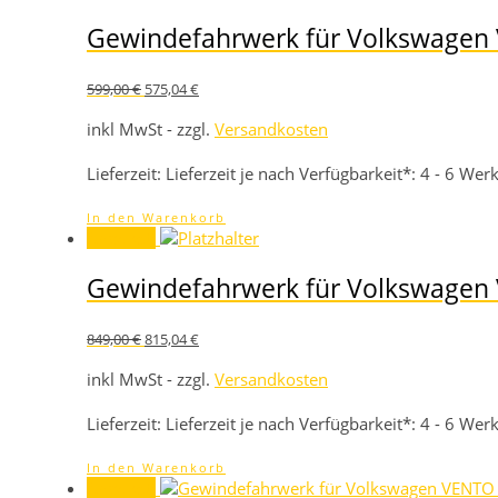
Gewindefahrwerk für Volkswagen
Ursprünglicher
Aktueller
599,00
€
575,04
€
Preis
Preis
war:
ist:
inkl MwSt - zzgl.
Versandkosten
599,00 €
575,04 €.
Lieferzeit:
Lieferzeit je nach Verfügbarkeit*: 4 - 6 We
In den Warenkorb
Angebot!
Gewindefahrwerk für Volkswagen
Ursprünglicher
Aktueller
849,00
€
815,04
€
Preis
Preis
war:
ist:
inkl MwSt - zzgl.
Versandkosten
849,00 €
815,04 €.
Lieferzeit:
Lieferzeit je nach Verfügbarkeit*: 4 - 6 We
In den Warenkorb
Angebot!