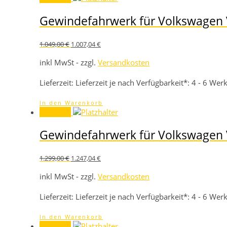
Gewindefahrwerk für Volkswagen 
Ursprünglicher
Aktueller
1.049,00
€
1.007,04
€
Preis
Preis
war:
ist:
inkl MwSt - zzgl.
Versandkosten
1.049,00 €
1.007,04 €.
Lieferzeit:
Lieferzeit je nach Verfügbarkeit*: 4 - 6 We
In den Warenkorb
Angebot!
Gewindefahrwerk für Volkswagen 
Ursprünglicher
Aktueller
1.299,00
€
1.247,04
€
Preis
Preis
war:
ist:
inkl MwSt - zzgl.
Versandkosten
1.299,00 €
1.247,04 €.
Lieferzeit:
Lieferzeit je nach Verfügbarkeit*: 4 - 6 We
In den Warenkorb
Angebot!