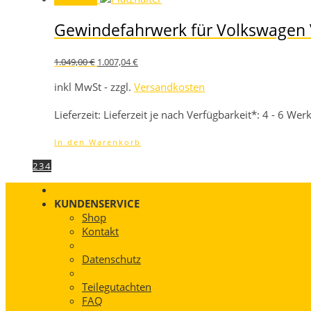
Gewindefahrwerk für Volkswagen 
Ursprünglicher
Aktueller
1.049,00
€
1.007,04
€
Preis
Preis
war:
ist:
inkl MwSt - zzgl.
Versandkosten
1.049,00 €
1.007,04 €.
Lieferzeit:
Lieferzeit je nach Verfügbarkeit*: 4 - 6 We
In den Warenkorb
1
2
3
4
KUNDENSERVICE
Shop
Kontakt
Datenschutz
Teilegutachten
FAQ