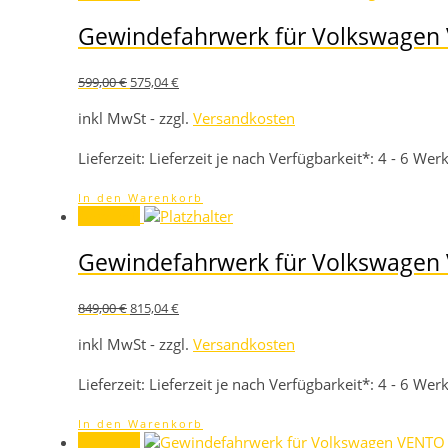
Gewindefahrwerk für Volkswagen
Ursprünglicher
Aktueller
599,00
€
575,04
€
Preis
Preis
war:
ist:
inkl MwSt - zzgl.
Versandkosten
599,00 €
575,04 €.
Lieferzeit:
Lieferzeit je nach Verfügbarkeit*: 4 - 6 We
In den Warenkorb
Angebot!
Gewindefahrwerk für Volkswagen
Ursprünglicher
Aktueller
849,00
€
815,04
€
Preis
Preis
war:
ist:
inkl MwSt - zzgl.
Versandkosten
849,00 €
815,04 €.
Lieferzeit:
Lieferzeit je nach Verfügbarkeit*: 4 - 6 We
In den Warenkorb
Angebot!