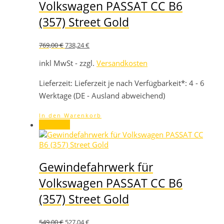
Volkswagen PASSAT CC B6
(357) Street Gold
Ursprünglicher
Aktueller
769,00
€
738,24
€
Preis
Preis
war:
ist:
inkl MwSt - zzgl.
Versandkosten
769,00 €
738,24 €.
Lieferzeit:
Lieferzeit je nach Verfügbarkeit*: 4 - 6
Werktage (DE - Ausland abweichend)
In den Warenkorb
Angebot!
Gewindefahrwerk für
Volkswagen PASSAT CC B6
(357) Street Gold
Ursprünglicher
Aktueller
549,00
€
527,04
€