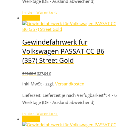
Werktage (DE - Ausland abweichend)
In den Warenkorb
Angebot!
Gewindefahrwerk für
Volkswagen PASSAT CC B6
(357) Street Gold
Ursprünglicher
Aktueller
549,00
€
527,04
€
Preis
Preis
war:
ist:
inkl MwSt - zzgl.
Versandkosten
549,00 €
527,04 €.
Lieferzeit:
Lieferzeit je nach Verfügbarkeit*: 4 - 6
Werktage (DE - Ausland abweichend)
In den Warenkorb
Angebot!