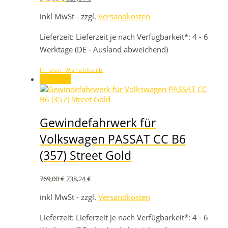
Preis
Preis
war:
ist:
inkl MwSt - zzgl.
Versandkosten
549,00 €
527,04 €.
Lieferzeit:
Lieferzeit je nach Verfügbarkeit*: 4 - 6
Werktage (DE - Ausland abweichend)
In den Warenkorb
Angebot!
Gewindefahrwerk für
Volkswagen PASSAT CC B6
(357) Street Gold
Ursprünglicher
Aktueller
769,00
€
738,24
€
Preis
Preis
war:
ist:
inkl MwSt - zzgl.
Versandkosten
769,00 €
738,24 €.
Lieferzeit:
Lieferzeit je nach Verfügbarkeit*: 4 - 6