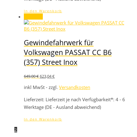
In den Warenkorb
Angebot!
Gewindefahrwerk für
Volkswagen PASSAT CC B6
(357) Street Inox
Ursprünglicher
Aktueller
649,00
€
623,04
€
Preis
Preis
war:
ist:
inkl MwSt - zzgl.
Versandkosten
649,00 €
623,04 €.
Lieferzeit:
Lieferzeit je nach Verfügbarkeit*: 4 - 6
Werktage (DE - Ausland abweichend)
In den Warenkorb
1
2