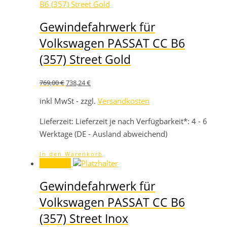
Gewindefahrwerk für
Volkswagen PASSAT CC B6
(357) Street Gold
Ursprünglicher
Aktueller
769,00
€
738,24
€
Preis
Preis
war:
ist:
inkl MwSt - zzgl.
Versandkosten
769,00 €
738,24 €.
Lieferzeit:
Lieferzeit je nach Verfügbarkeit*: 4 - 6
Werktage (DE - Ausland abweichend)
In den Warenkorb
Angebot!
Gewindefahrwerk für
Volkswagen PASSAT CC B6
(357) Street Inox