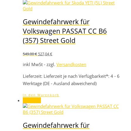
Gewindefahrwerk für
Volkswagen PASSAT CC B6
(357) Street Gold
Ursprünglicher
Aktueller
549,00
€
527,04
€
Preis
Preis
war:
ist:
inkl MwSt - zzgl.
Versandkosten
549,00 €
527,04 €.
Lieferzeit:
Lieferzeit je nach Verfügbarkeit*: 4 - 6
Werktage (DE - Ausland abweichend)
In den Warenkorb
Angebot!
Gewindefahrwerk für