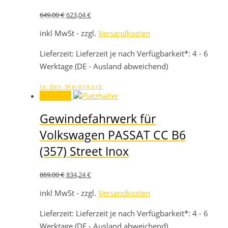
Ursprünglicher
Aktueller
649,00
€
623,04
€
Preis
Preis
war:
ist:
inkl MwSt - zzgl.
Versandkosten
649,00 €
623,04 €.
Lieferzeit:
Lieferzeit je nach Verfügbarkeit*: 4 - 6
Werktage (DE - Ausland abweichend)
In den Warenkorb
Angebot!
Gewindefahrwerk für
Volkswagen PASSAT CC B6
(357) Street Inox
Ursprünglicher
Aktueller
869,00
€
834,24
€
Preis
Preis
war:
ist:
inkl MwSt - zzgl.
Versandkosten
869,00 €
834,24 €.
Lieferzeit:
Lieferzeit je nach Verfügbarkeit*: 4 - 6
Werktage (DE - Ausland abweichend)