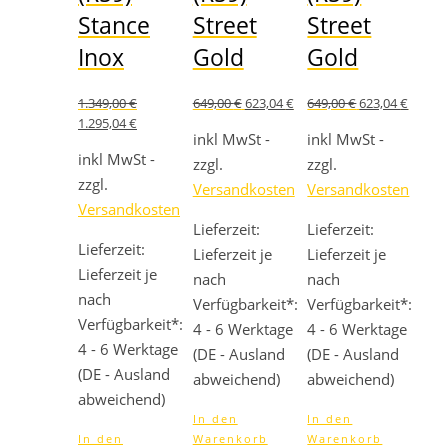
Stance
Street
Street
Inox
Gold
Gold
Ursprünglicher
Aktueller
Ursprünglicher
Aktuel
1.349,00
€
649,00
€
623,04
€
649,00
€
623,04
€
Preis
Preis
Preis
Preis
Ursprünglicher
Aktueller
1.295,04
€
war:
ist:
war:
ist:
Preis
Preis
inkl MwSt -
inkl MwSt -
649,00 €
623,04 €.
649,00 €
623,04 
war:
ist:
inkl MwSt -
zzgl.
zzgl.
1.349,00 €
1.295,04 €.
zzgl.
Versandkosten
Versandkosten
Versandkosten
Lieferzeit:
Lieferzeit:
Lieferzeit:
Lieferzeit je
Lieferzeit je
Lieferzeit je
nach
nach
nach
Verfügbarkeit*:
Verfügbarkeit*:
Verfügbarkeit*:
4 - 6 Werktage
4 - 6 Werktage
4 - 6 Werktage
(DE - Ausland
(DE - Ausland
(DE - Ausland
abweichend)
abweichend)
abweichend)
In den
In den
In den
Warenkorb
Warenkorb