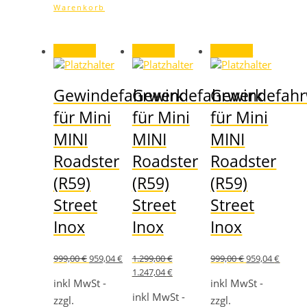
Warenkorb
Angebot!
Angebot!
Angebot!
Gewindefahrwerk
Gewindefahrwerk
Gewindefahr
für Mini
für Mini
für Mini
MINI
MINI
MINI
Roadster
Roadster
Roadster
(R59)
(R59)
(R59)
Street
Street
Street
Inox
Inox
Inox
Ursprünglicher
Aktueller
Ursprünglicher
Aktuel
999,00
€
959,04
€
1.299,00
€
999,00
€
959,04
€
Preis
Preis
Preis
Preis
Ursprünglicher
Aktueller
1.247,04
€
war:
ist:
war:
ist:
inkl MwSt -
Preis
Preis
inkl MwSt -
999,00 €
959,04 €.
999,00 €
959,04 
war:
ist:
inkl MwSt -
zzgl.
zzgl.