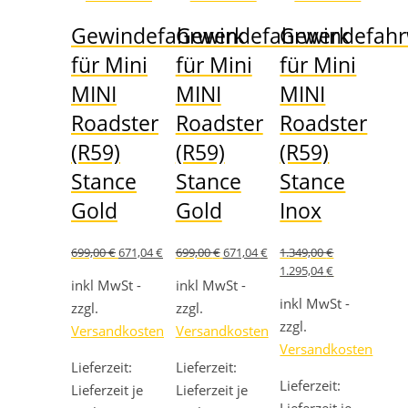
Gewindefahrwerk
Gewindefahrwerk
Gewindefahr
für Mini
für Mini
für Mini
MINI
MINI
MINI
Roadster
Roadster
Roadster
(R59)
(R59)
(R59)
Stance
Stance
Stance
Gold
Gold
Inox
Ursprünglicher
Aktueller
Ursprünglicher
Aktueller
699,00
€
671,04
€
699,00
€
671,04
€
1.349,00
€
Preis
Preis
Preis
Preis
Ursprünglicher
Aktueller
1.295,04
€
war:
ist:
war:
ist:
inkl MwSt -
inkl MwSt -
Preis
Preis
699,00 €
671,04 €.
699,00 €
671,04 €.
war:
ist:
inkl MwSt -
zzgl.
zzgl.
1.349,00 €
1.295,04 €.
zzgl.
Versandkosten
Versandkosten
Versandkosten
Lieferzeit:
Lieferzeit:
Lieferzeit:
Lieferzeit je
Lieferzeit je