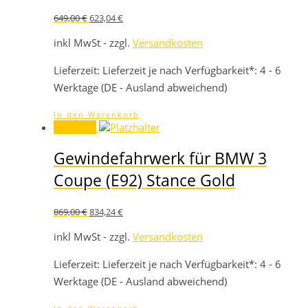
Ursprünglicher
Aktueller
649,00
€
623,04
€
Preis
Preis
war:
ist:
inkl MwSt - zzgl.
Versandkosten
649,00 €
623,04 €.
Lieferzeit:
Lieferzeit je nach Verfügbarkeit*: 4 - 6
Werktage (DE - Ausland abweichend)
In den Warenkorb
Angebot!
Gewindefahrwerk für BMW 3
Coupe (E92) Stance Gold
Ursprünglicher
Aktueller
869,00
€
834,24
€
Preis
Preis
war:
ist:
inkl MwSt - zzgl.
Versandkosten
869,00 €
834,24 €.
Lieferzeit:
Lieferzeit je nach Verfügbarkeit*: 4 - 6
Werktage (DE - Ausland abweichend)