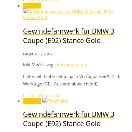
In den Warenkorb
Angebot!
Gewindefahrwerk für BMW 3
Coupe (E92) Stance Gold
Ursprünglicher
Aktueller
649,00
€
623,04
€
Preis
Preis
war:
ist:
inkl MwSt - zzgl.
Versandkosten
649,00 €
623,04 €.
Lieferzeit:
Lieferzeit je nach Verfügbarkeit*: 4 - 6
Werktage (DE - Ausland abweichend)
In den Warenkorb
Angebot!
Gewindefahrwerk für BMW 3
Coupe (E92) Stance Gold