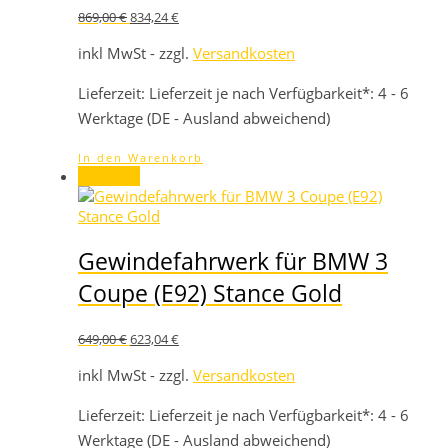
Ursprünglicher
Aktueller
869,00
€
834,24
€
Preis
Preis
war:
ist:
inkl MwSt - zzgl.
Versandkosten
869,00 €
834,24 €.
Lieferzeit:
Lieferzeit je nach Verfügbarkeit*: 4 - 6
Werktage (DE - Ausland abweichend)
In den Warenkorb
Angebot!
Gewindefahrwerk für BMW 3
Coupe (E92) Stance Gold
Ursprünglicher
Aktueller
649,00
€
623,04
€
Preis
Preis
war:
ist:
inkl MwSt - zzgl.
Versandkosten
649,00 €
623,04 €.
Lieferzeit:
Lieferzeit je nach Verfügbarkeit*: 4 - 6
Werktage (DE - Ausland abweichend)