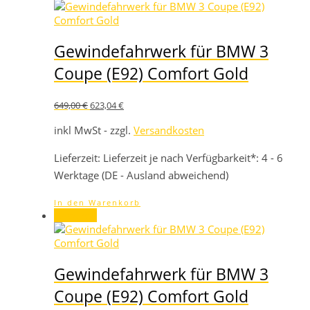
Gewindefahrwerk für BMW 3
Coupe (E92) Comfort Gold
Ursprünglicher
Aktueller
649,00
€
623,04
€
Preis
Preis
war:
ist:
inkl MwSt - zzgl.
Versandkosten
649,00 €
623,04 €.
Lieferzeit:
Lieferzeit je nach Verfügbarkeit*: 4 - 6
Werktage (DE - Ausland abweichend)
In den Warenkorb
Angebot!
Gewindefahrwerk für BMW 3
Coupe (E92) Comfort Gold