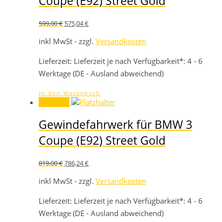
Coupe (E92) Street Gold
Ursprünglicher
Aktueller
599,00
€
575,04
€
Preis
Preis
war:
ist:
inkl MwSt - zzgl.
Versandkosten
599,00 €
575,04 €.
Lieferzeit:
Lieferzeit je nach Verfügbarkeit*: 4 - 6
Werktage (DE - Ausland abweichend)
In den Warenkorb
Angebot!
Gewindefahrwerk für BMW 3
Coupe (E92) Street Gold
Ursprünglicher
Aktueller
819,00
€
786,24
€
Preis
Preis
war:
ist:
inkl MwSt - zzgl.
Versandkosten
819,00 €
786,24 €.
Lieferzeit:
Lieferzeit je nach Verfügbarkeit*: 4 - 6
Werktage (DE - Ausland abweichend)