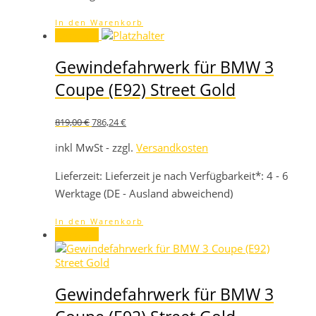
In den Warenkorb
Angebot!
Gewindefahrwerk für BMW 3
Coupe (E92) Street Gold
Ursprünglicher
Aktueller
819,00
€
786,24
€
Preis
Preis
war:
ist:
inkl MwSt - zzgl.
Versandkosten
819,00 €
786,24 €.
Lieferzeit:
Lieferzeit je nach Verfügbarkeit*: 4 - 6
Werktage (DE - Ausland abweichend)
In den Warenkorb
Angebot!
Gewindefahrwerk für BMW 3