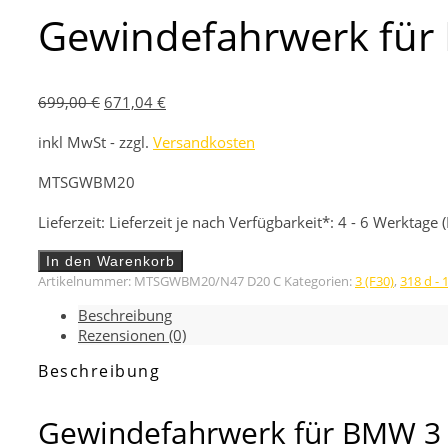
Gewindefahrwerk für 
Ursprünglicher
Aktueller
699,00
€
671,04
€
Preis
Preis
inkl MwSt - zzgl.
Versandkosten
war:
ist:
699,00 €
671,04 €.
MTSGWBM20
Lieferzeit:
Lieferzeit je nach Verfügbarkeit*: 4 - 6 Werktage
Gewindefahrwerk
In den Warenkorb
für
Artikelnummer:
MTSGWBM20/N47 D20 C
Kategorien:
3 (F30)
,
318 d -
BMW
Beschreibung
3
Rezensionen (0)
(F30)
Street
Beschreibung
Gold
Menge
Gewindefahrwerk für BMW 3 (