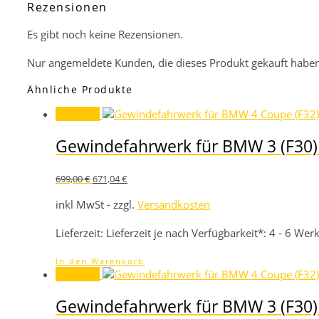
Rezensionen
Es gibt noch keine Rezensionen.
Nur angemeldete Kunden, die dieses Produkt gekauft haben
Ähnliche Produkte
Angebot!
Gewindefahrwerk für BMW 3 (F30) 
Ursprünglicher
Aktueller
699,00
€
671,04
€
Preis
Preis
war:
ist:
inkl MwSt - zzgl.
Versandkosten
699,00 €
671,04 €.
Lieferzeit:
Lieferzeit je nach Verfügbarkeit*: 4 - 6 We
In den Warenkorb
Angebot!
Gewindefahrwerk für BMW 3 (F30) 