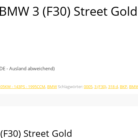
BMW 3 (F30) Street Gold
 (DE - Ausland abweichend)
 105KW - 143PS - 1995CCM
,
BMW
Schlagwörter:
0005
,
3 (F30)
,
318 d
,
BKP
,
BM
F30) Street Gold