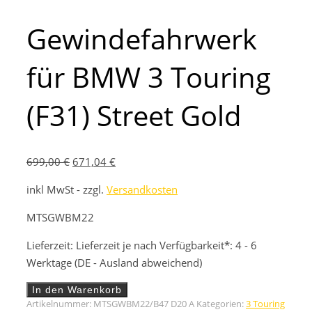
Gewindefahrwerk
für BMW 3 Touring
(F31) Street Gold
Ursprünglicher
Aktueller
699,00
€
671,04
€
Preis
Preis
inkl MwSt - zzgl.
Versandkosten
war:
ist:
699,00 €
671,04 €.
MTSGWBM22
Lieferzeit:
Lieferzeit je nach Verfügbarkeit*: 4 - 6
Werktage (DE - Ausland abweichend)
Gewindefahrwerk
In den Warenkorb
für
Artikelnummer:
MTSGWBM22/B47 D20 A
Kategorien:
3 Touring