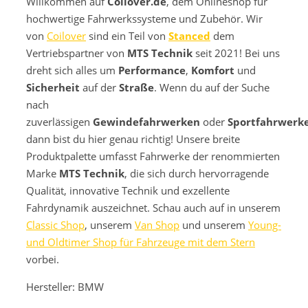
Willkommen auf
Coilover.de
, dem Onlineshop für
hochwertige Fahrwerkssysteme und Zubehör. Wir
von
Coilover
sind ein Teil von
Stanced
dem
Vertriebspartner von
MTS Technik
seit 2021! Bei uns
dreht sich alles um
Performance
,
Komfort
und
Sicherheit
auf der
Straße
. Wenn du auf der Suche
nach
zuverlässigen
Gewindefahrwerken
oder
Sportfahrwerk
dann bist du hier genau richtig! Unsere breite
Produktpalette umfasst Fahrwerke der renommierten
Marke
MTS Technik
, die sich durch hervorragende
Qualität, innovative Technik und exzellente
Fahrdynamik auszeichnet. Schau auch auf in unserem
Classic Shop
, unserem
Van Shop
und unserem
Young-
und Oldtimer Shop für Fahrzeuge mit dem Stern
vorbei.
Hersteller: BMW