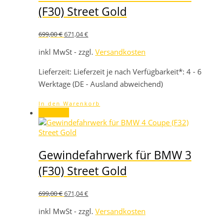
(F30) Street Gold
Ursprünglicher
Aktueller
699,00
€
671,04
€
Preis
Preis
war:
ist:
inkl MwSt - zzgl.
Versandkosten
699,00 €
671,04 €.
Lieferzeit:
Lieferzeit je nach Verfügbarkeit*: 4 - 6
Werktage (DE - Ausland abweichend)
In den Warenkorb
Angebot!
Gewindefahrwerk für BMW 3
(F30) Street Gold
Ursprünglicher
Aktueller
699,00
€
671,04
€
Preis
Preis
war:
ist:
inkl MwSt - zzgl.
Versandkosten
699,00 €
671,04 €.