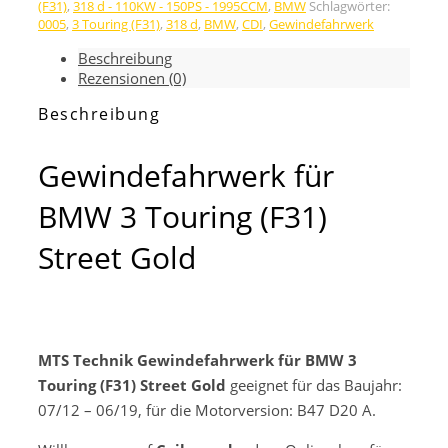
BMW
(F31)
,
318 d - 110KW - 150PS - 1995CCM
,
BMW
Schlagwörter:
0005
,
3 Touring (F31)
,
318 d
,
BMW
,
CDI
,
Gewindefahrwerk
3
Touring
Beschreibung
(F31)
Rezensionen (0)
Street
Gold
Beschreibung
Menge
Gewindefahrwerk für
BMW 3 Touring (F31)
Street Gold
MTS Technik Gewindefahrwerk für BMW 3
Touring (F31) Street Gold
geeignet für das Baujahr:
07/12 – 06/19, für die Motorversion: B47 D20 A.