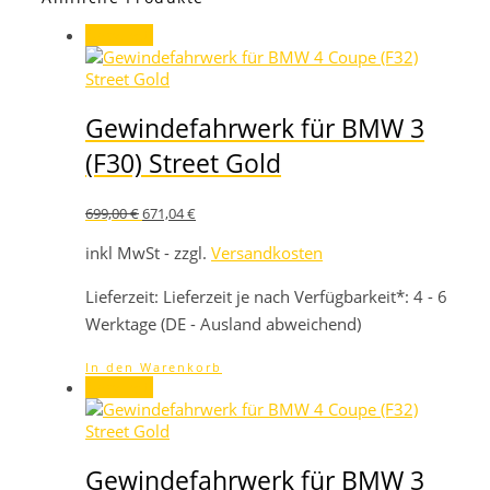
Angebot!
Gewindefahrwerk für BMW 3
(F30) Street Gold
Ursprünglicher
Aktueller
699,00
€
671,04
€
Preis
Preis
war:
ist:
inkl MwSt - zzgl.
Versandkosten
699,00 €
671,04 €.
Lieferzeit:
Lieferzeit je nach Verfügbarkeit*: 4 - 6
Werktage (DE - Ausland abweichend)
In den Warenkorb
Angebot!
Gewindefahrwerk für BMW 3