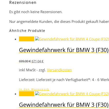
Rezensionen
Es gibt noch keine Rezensionen.
Nur angemeldete Kunden, die dieses Produkt gekauft haben
Ähnliche Produkte
Angebot!
Gewindefahrwerk für BMW 3 (F30) 
Ursprünglicher
Aktueller
699,00
€
671,04
€
Preis
Preis
war:
ist:
inkl MwSt - zzgl.
Versandkosten
699,00 €
671,04 €.
Lieferzeit:
Lieferzeit je nach Verfügbarkeit*: 4 - 6 We
In den Warenkorb
Angebot!
Gewindefahrwerk für BMW 3 (F30) 