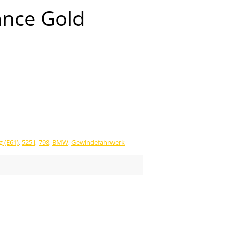
ance Gold
g (E61)
,
525 i
,
798
,
BMW
,
Gewindefahrwerk