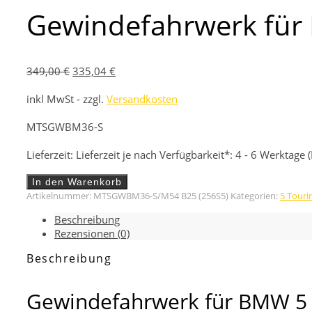
Gewindefahrwerk für 
Ursprünglicher
Aktueller
349,00
€
335,04
€
Preis
Preis
inkl MwSt - zzgl.
Versandkosten
war:
ist:
349,00 €
335,04 €.
MTSGWBM36-S
Lieferzeit:
Lieferzeit je nach Verfügbarkeit*: 4 - 6 Werktage
Gewindefahrwerk
In den Warenkorb
für
Artikelnummer:
MTSGWBM36-S/M54 B25 (256S5)
Kategorien:
5 Touri
BMW
Beschreibung
5
Rezensionen (0)
Touring
(E61)
Beschreibung
Stance
Gold
Menge
Gewindefahrwerk für BMW 5 T