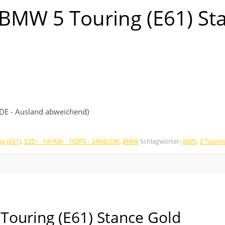
BMW 5 Touring (E61) St
 (DE - Ausland abweichend)
ng (E61)
,
525 i - 141KW - 192PS - 2494CCM
,
BMW
Schlagwörter:
0005
,
5 Tourin
ouring (E61) Stance Gold