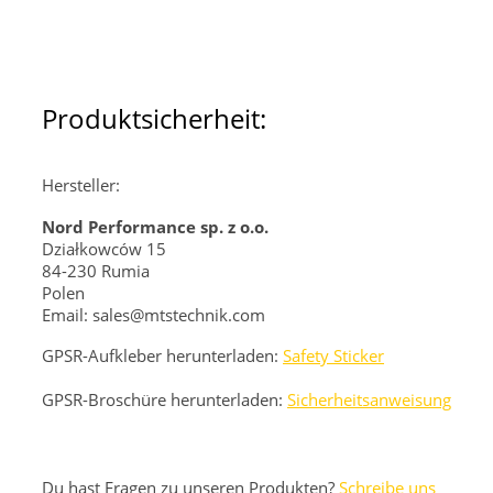
Produktsicherheit:
Hersteller:
Nord Performance sp. z o.o.
Działkowców 15
84-230 Rumia
Polen
Email: sales@mtstechnik.com
GPSR-Aufkleber herunterladen:
Safety Sticker
GPSR-Broschüre herunterladen:
Sicherheitsanweisung
Du hast Fragen zu unseren Produkten?
Schreibe uns