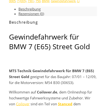
0005
,
7 (E65)
,
730 i
,
750
,
BMW
,
Gewindefahrwerk
,
Li
7
(E65)
Beschreibung
Street
Rezensionen (0)
Gold
Menge
Beschreibung
Gewindefahrwerk für
BMW 7 (E65) Street Gold
MTS Technik Gewindefahrwerk für BMW 7 (E65)
Street Gold
geeignet für das Baujahr: 07/01 – 12/09,
für die Motorversion: M54 B30 (306S3).
Willkommen auf
Coilover.de
, dem Onlineshop für
hochwertige Fahrwerkssysteme und Zubehör. Wir
von
Coilover
sind ein Teil von
Stanced
dem