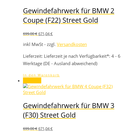
Gewindefahrwerk für BMW 2
Coupe (F22) Street Gold
Ursprünglicher
Aktueller
699,00
€
671,04
€
Preis
Preis
war:
ist:
inkl MwSt - zzgl.
Versandkosten
699,00 €
671,04 €.
Lieferzeit:
Lieferzeit je nach Verfügbarkeit*: 4 - 6
Werktage (DE - Ausland abweichend)
In den Warenkorb
Angebot!
Gewindefahrwerk für BMW 3
(F30) Street Gold
Ursprünglicher
Aktueller
699,00
€
671,04
€