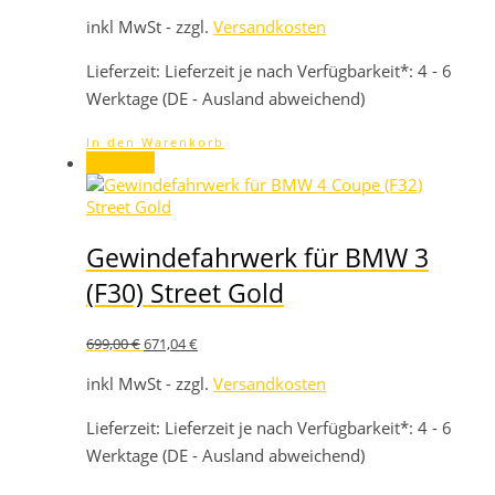
Preis
Preis
war:
ist:
inkl MwSt - zzgl.
Versandkosten
699,00 €
671,04 €.
Lieferzeit:
Lieferzeit je nach Verfügbarkeit*: 4 - 6
Werktage (DE - Ausland abweichend)
In den Warenkorb
Angebot!
Gewindefahrwerk für BMW 3
(F30) Street Gold
Ursprünglicher
Aktueller
699,00
€
671,04
€
Preis
Preis
war:
ist:
inkl MwSt - zzgl.
Versandkosten
699,00 €
671,04 €.
Lieferzeit:
Lieferzeit je nach Verfügbarkeit*: 4 - 6
Werktage (DE - Ausland abweichend)