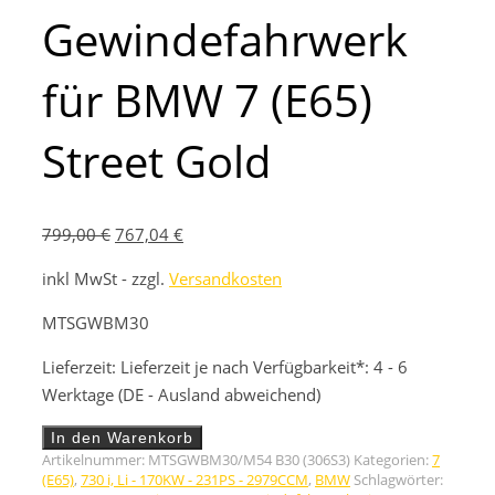
Gewindefahrwerk
für BMW 7 (E65)
Street Gold
Ursprünglicher
Aktueller
799,00
€
767,04
€
Preis
Preis
inkl MwSt - zzgl.
Versandkosten
war:
ist:
799,00 €
767,04 €.
MTSGWBM30
Lieferzeit:
Lieferzeit je nach Verfügbarkeit*: 4 - 6
Werktage (DE - Ausland abweichend)
Gewindefahrwerk
In den Warenkorb
für
Artikelnummer:
MTSGWBM30/M54 B30 (306S3)
Kategorien:
7
BMW
(E65)
,
730 i, Li - 170KW - 231PS - 2979CCM
,
BMW
Schlagwörter: