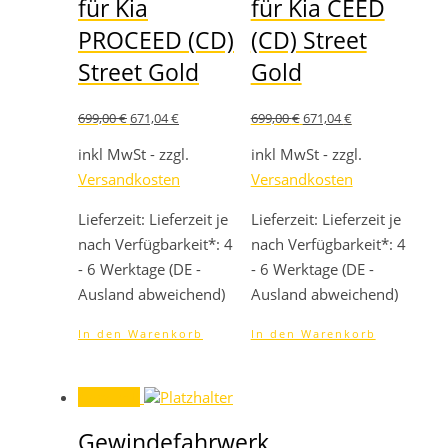
für Kia
für Kia CEED
PROCEED (CD)
(CD) Street
Street Gold
Gold
Ursprünglicher
Aktueller
Ursprünglicher
Aktueller
699,00
€
671,04
€
699,00
€
671,04
€
Preis
Preis
Preis
Preis
war:
ist:
war:
ist:
inkl MwSt - zzgl.
inkl MwSt - zzgl.
699,00 €
671,04 €.
699,00 €
671,04 €.
Versandkosten
Versandkosten
Lieferzeit:
Lieferzeit je
Lieferzeit:
Lieferzeit je
nach Verfügbarkeit*: 4
nach Verfügbarkeit*: 4
- 6 Werktage (DE -
- 6 Werktage (DE -
Ausland abweichend)
Ausland abweichend)
In den Warenkorb
In den Warenkorb
Angebot!
Gewindefahrwerk