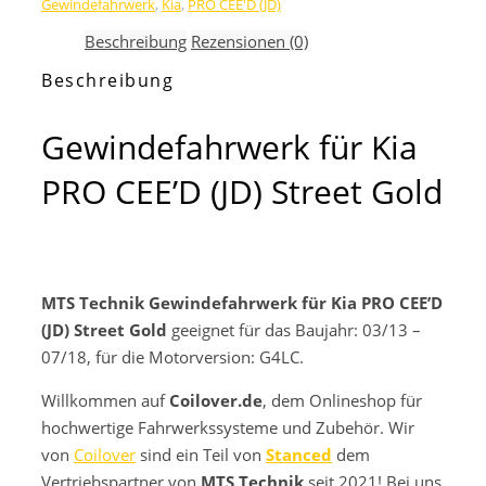
Gewindefahrwerk
,
Kia
,
PRO CEE'D (JD)
PRO
CEE'D
Beschreibung
Rezensionen (0)
(JD)
Street
Beschreibung
Gold
Menge
Gewindefahrwerk für Kia
PRO CEE’D (JD) Street Gold
MTS Technik Gewindefahrwerk für Kia PRO CEE’D
(JD) Street Gold
geeignet für das Baujahr: 03/13 –
07/18, für die Motorversion: G4LC.
Willkommen auf
Coilover.de
, dem Onlineshop für
hochwertige Fahrwerkssysteme und Zubehör. Wir
von
Coilover
sind ein Teil von
Stanced
dem
Vertriebspartner von
MTS Technik
seit 2021! Bei uns