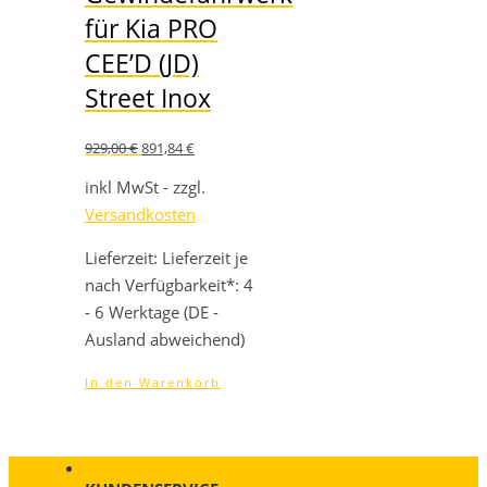
für Kia PRO
CEE’D (JD)
Street Inox
Ursprünglicher
Aktueller
929,00
€
891,84
€
Preis
Preis
war:
ist:
inkl MwSt - zzgl.
929,00 €
891,84 €.
Versandkosten
Lieferzeit:
Lieferzeit je
nach Verfügbarkeit*: 4
- 6 Werktage (DE -
Ausland abweichend)
In den Warenkorb