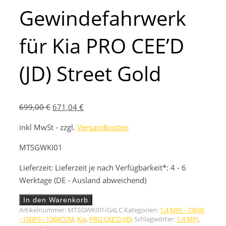
Gewindefahrwerk
für Kia PRO CEE’D
(JD) Street Gold
Ursprünglicher
Aktueller
699,00
€
671,04
€
Preis
Preis
inkl MwSt - zzgl.
Versandkosten
war:
ist:
699,00 €
671,04 €.
MTSGWKI01
Lieferzeit:
Lieferzeit je nach Verfügbarkeit*: 4 - 6
Werktage (DE - Ausland abweichend)
Gewindefahrwerk
In den Warenkorb
für
Artikelnummer:
MTSGWKI01/G4LC
Kategorien:
1.4 MPI - 73KW
Kia
- 100PS - 1368CCM
,
Kia
,
PRO CEE'D (JD)
Schlagwörter:
1.4 MPI
,