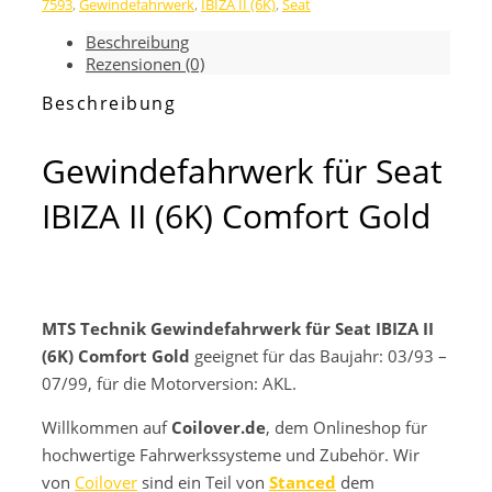
7593
,
Gewindefahrwerk
,
IBIZA II (6K)
,
Seat
IBIZA
II
Beschreibung
(6K)
Rezensionen (0)
Comfort
Gold
Beschreibung
Menge
Gewindefahrwerk für Seat
IBIZA II (6K) Comfort Gold
MTS Technik Gewindefahrwerk für Seat IBIZA II
(6K) Comfort Gold
geeignet für das Baujahr: 03/93 –
07/99, für die Motorversion: AKL.
Willkommen auf
Coilover.de
, dem Onlineshop für
hochwertige Fahrwerkssysteme und Zubehör. Wir
von
Coilover
sind ein Teil von
Stanced
dem