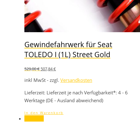
Gewindefahrwerk für Seat
TOLEDO I (1L) Street Gold
Ursprünglicher
Aktueller
529,00
€
507,84
€
Preis
Preis
war:
ist:
inkl MwSt - zzgl.
Versandkosten
529,00 €
507,84 €.
Lieferzeit:
Lieferzeit je nach Verfügbarkeit*: 4 - 6
Werktage (DE - Ausland abweichend)
In den Warenkorb
Angebot!