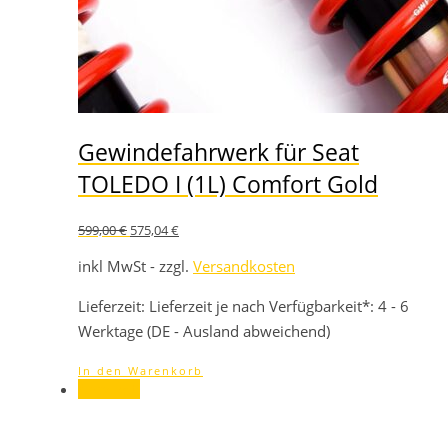
Gewindefahrwerk für Seat
TOLEDO I (1L) Comfort Gold
Ursprünglicher
Aktueller
599,00
€
575,04
€
Preis
Preis
war:
ist:
inkl MwSt - zzgl.
Versandkosten
599,00 €
575,04 €.
Lieferzeit:
Lieferzeit je nach Verfügbarkeit*: 4 - 6
Werktage (DE - Ausland abweichend)
In den Warenkorb
Angebot!