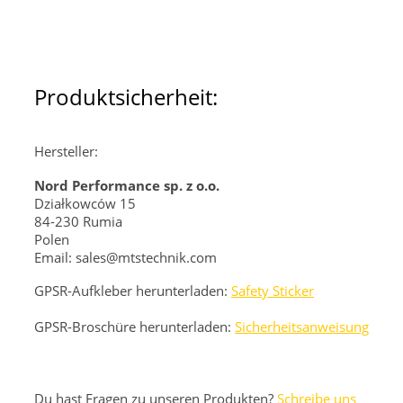
Produktsicherheit:
Hersteller:
Nord Performance sp. z o.o.
Działkowców 15
84-230 Rumia
Polen
Email: sales@mtstechnik.com
GPSR-Aufkleber herunterladen:
Safety Sticker
GPSR-Broschüre herunterladen:
Sicherheitsanweisung
Du hast Fragen zu unseren Produkten?
Schreibe uns