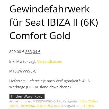
Gewindefahrwerk
für Seat IBIZA II (6K)
Comfort Gold
Ursprünglicher
Aktueller
899,00
€
863,04
€
Preis
Preis
inkl MwSt - zzgl.
Versandkosten
war:
ist:
899,00 €
863,04 €.
MTSGWVW90-C
Lieferzeit:
Lieferzeit je nach Verfügbarkeit*: 4 - 6
Werktage (DE - Ausland abweichend)
Gewindefahrwerk
In den Warenkorb
für
Artikelnummer:
MTSGWVW90-C/AKL
Kategorien:
1.6 i - 74KW -
Seat
101PS - 1595CCM
,
IBIZA II (6K)
,
Seat
Schlagwörter:
1.6 i
,
467
,