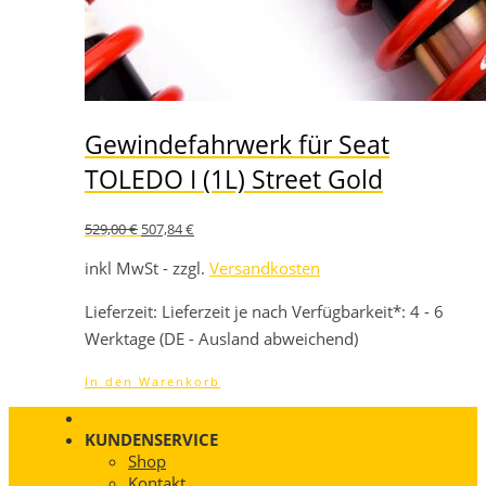
Gewindefahrwerk für Seat
TOLEDO I (1L) Street Gold
Ursprünglicher
Aktueller
529,00
€
507,84
€
Preis
Preis
war:
ist:
inkl MwSt - zzgl.
Versandkosten
529,00 €
507,84 €.
Lieferzeit:
Lieferzeit je nach Verfügbarkeit*: 4 - 6
Werktage (DE - Ausland abweichend)
In den Warenkorb
KUNDENSERVICE
Shop
Kontakt