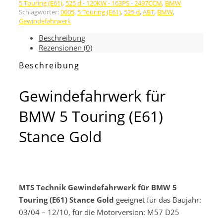
BMW
5 Touring (E61)
,
525 d - 120KW - 163PS - 2497CCM
,
BMW
Schlagwörter:
0005
,
5 Touring (E61)
,
525 d
,
ABT
,
BMW
,
5
Gewindefahrwerk
Touring
(E61)
Beschreibung
Stance
Rezensionen (0)
Gold
Menge
Beschreibung
Gewindefahrwerk für
BMW 5 Touring (E61)
Stance Gold
MTS Technik Gewindefahrwerk für BMW 5
Touring (E61) Stance Gold
geeignet für das Baujahr:
03/04 – 12/10, für die Motorversion: M57 D25