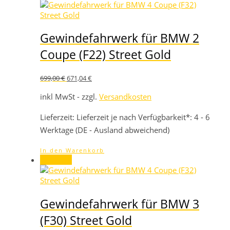
Gewindefahrwerk für BMW 2
Coupe (F22) Street Gold
Ursprünglicher
Aktueller
699,00
€
671,04
€
Preis
Preis
war:
ist:
inkl MwSt - zzgl.
Versandkosten
699,00 €
671,04 €.
Lieferzeit:
Lieferzeit je nach Verfügbarkeit*: 4 - 6
Werktage (DE - Ausland abweichend)
In den Warenkorb
Angebot!
Gewindefahrwerk für BMW 3
(F30) Street Gold