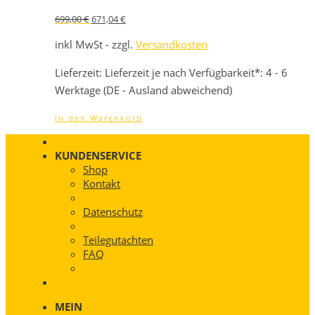
Ursprünglicher
Aktueller
699,00
€
671,04
€
Preis
Preis
war:
ist:
inkl MwSt - zzgl.
Versandkosten
699,00 €
671,04 €.
Lieferzeit:
Lieferzeit je nach Verfügbarkeit*: 4 - 6
Werktage (DE - Ausland abweichend)
In den Warenkorb
KUNDENSERVICE
Shop
Kontakt
Datenschutz
Teilegutachten
FAQ
MEIN