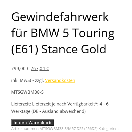
Gewindefahrwerk
für BMW 5 Touring
(E61) Stance Gold
Ursprünglicher
Aktueller
799,00
€
767,04
€
Preis
Preis
inkl MwSt - zzgl.
Versandkosten
war:
ist:
799,00 €
767,04 €.
MTSGWBM38-S
Lieferzeit:
Lieferzeit je nach Verfügbarkeit*: 4 - 6
Werktage (DE - Ausland abweichend)
Gewindefahrwerk
In den Warenkorb
für
Artikelnummer:
MTSGWBM38-S/M57 D25 (256D2)
Kategorien: