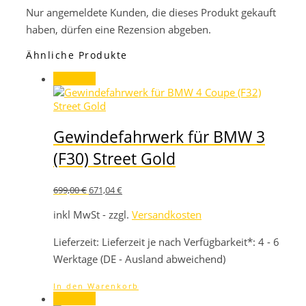
Nur angemeldete Kunden, die dieses Produkt gekauft
haben, dürfen eine Rezension abgeben.
Ähnliche Produkte
Angebot!
Gewindefahrwerk für BMW 3
(F30) Street Gold
Ursprünglicher
Aktueller
699,00
€
671,04
€
Preis
Preis
war:
ist:
inkl MwSt - zzgl.
Versandkosten
699,00 €
671,04 €.
Lieferzeit:
Lieferzeit je nach Verfügbarkeit*: 4 - 6
Werktage (DE - Ausland abweichend)
In den Warenkorb
Angebot!