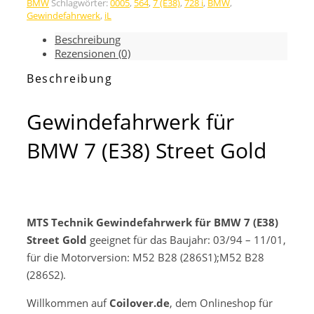
BMW
Schlagwörter:
0005
,
564
,
7 (E38)
,
728 i
,
BMW
,
7
Gewindefahrwerk
,
iL
(E38)
Street
Beschreibung
Gold
Rezensionen (0)
Menge
Beschreibung
Gewindefahrwerk für
BMW 7 (E38) Street Gold
MTS Technik Gewindefahrwerk für BMW 7 (E38)
Street Gold
geeignet für das Baujahr: 03/94 – 11/01,
für die Motorversion: M52 B28 (286S1);M52 B28
(286S2).
Willkommen auf
Coilover.de
, dem Onlineshop für