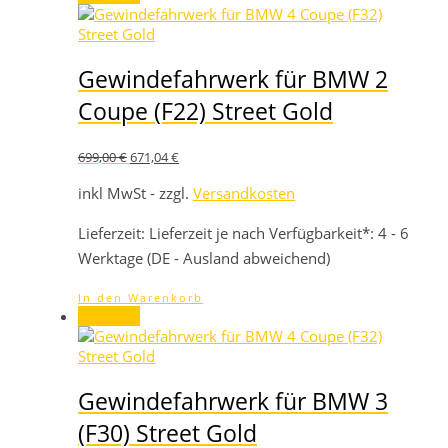
Gewindefahrwerk für BMW 2
Coupe (F22) Street Gold
Ursprünglicher
Aktueller
699,00
€
671,04
€
Preis
Preis
war:
ist:
inkl MwSt - zzgl.
Versandkosten
699,00 €
671,04 €.
Lieferzeit:
Lieferzeit je nach Verfügbarkeit*: 4 - 6
Werktage (DE - Ausland abweichend)
In den Warenkorb
Angebot!
Gewindefahrwerk für BMW 3
(F30) Street Gold