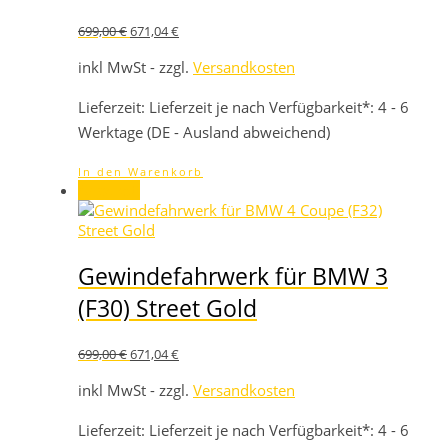
Ursprünglicher
Aktueller
699,00
€
671,04
€
Preis
Preis
war:
ist:
inkl MwSt - zzgl.
Versandkosten
699,00 €
671,04 €.
Lieferzeit:
Lieferzeit je nach Verfügbarkeit*: 4 - 6
Werktage (DE - Ausland abweichend)
In den Warenkorb
Angebot!
Gewindefahrwerk für BMW 3
(F30) Street Gold
Ursprünglicher
Aktueller
699,00
€
671,04
€
Preis
Preis
war:
ist:
inkl MwSt - zzgl.
Versandkosten
699,00 €
671,04 €.
Lieferzeit:
Lieferzeit je nach Verfügbarkeit*: 4 - 6