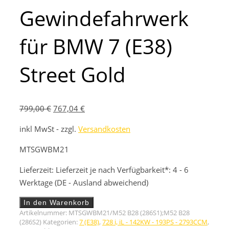
Gewindefahrwerk
für BMW 7 (E38)
Street Gold
Ursprünglicher
Aktueller
799,00
€
767,04
€
Preis
Preis
inkl MwSt - zzgl.
Versandkosten
war:
ist:
799,00 €
767,04 €.
MTSGWBM21
Lieferzeit:
Lieferzeit je nach Verfügbarkeit*: 4 - 6
Werktage (DE - Ausland abweichend)
Gewindefahrwerk
In den Warenkorb
für
Artikelnummer:
MTSGWBM21/M52 B28 (286S1);M52 B28
BMW
(286S2)
Kategorien:
7 (E38)
,
728 i, iL - 142KW - 193PS - 2793CCM
,