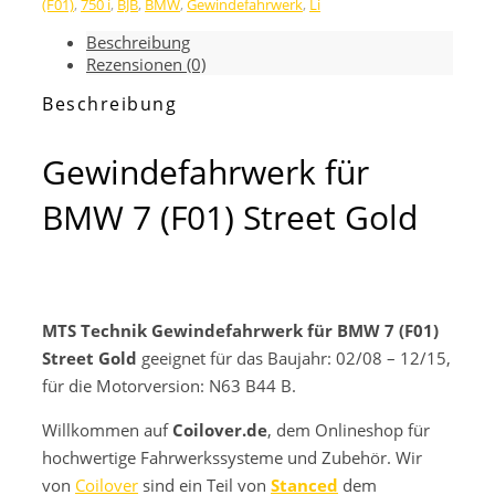
(F01)
,
750 i
,
BJB
,
BMW
,
Gewindefahrwerk
,
Li
7
(F01)
Beschreibung
Street
Rezensionen (0)
Gold
Menge
Beschreibung
Gewindefahrwerk für
BMW 7 (F01) Street Gold
MTS Technik Gewindefahrwerk für BMW 7 (F01)
Street Gold
geeignet für das Baujahr: 02/08 – 12/15,
für die Motorversion: N63 B44 B.
Willkommen auf
Coilover.de
, dem Onlineshop für
hochwertige Fahrwerkssysteme und Zubehör. Wir
von
Coilover
sind ein Teil von
Stanced
dem