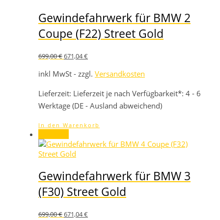
Gewindefahrwerk für BMW 2
Coupe (F22) Street Gold
Ursprünglicher
Aktueller
699,00
€
671,04
€
Preis
Preis
war:
ist:
inkl MwSt - zzgl.
Versandkosten
699,00 €
671,04 €.
Lieferzeit:
Lieferzeit je nach Verfügbarkeit*: 4 - 6
Werktage (DE - Ausland abweichend)
In den Warenkorb
Angebot!
Gewindefahrwerk für BMW 3
(F30) Street Gold
Ursprünglicher
Aktueller
699,00
€
671,04
€