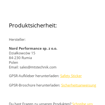
Produktsicherheit:
Hersteller:
Nord Performance sp. z o.o.
Działkowców 15
84-230 Rumia
Polen
Email: sales@mtstechnik.com
GPSR-Aufkleber herunterladen:
Safety Sticker
GPSR-Broschüre herunterladen:
Sicherheitsanweisung
Du hast Fragen zu unseren Produkten?
Schreibe uns