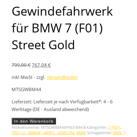
Gewindefahrwerk
für BMW 7 (F01)
Street Gold
Ursprünglicher
Aktueller
799,00
€
767,04
€
Preis
Preis
inkl MwSt - zzgl.
Versandkosten
war:
ist:
799,00 €
767,04 €.
MTSGWBM44
Lieferzeit:
Lieferzeit je nach Verfügbarkeit*: 4 - 6
Werktage (DE - Ausland abweichend)
Gewindefahrwerk
In den Warenkorb
für
Artikelnummer:
MTSGWBM44/N63 B44 B
Kategorien:
7 (F01)
,
BMW
750 i, Li - 330KW - 449PS - 4395CCM
,
BMW
Schlagwörter:
0005
,
7