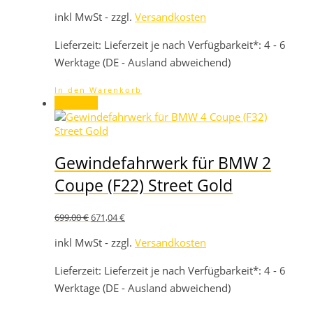
Preis
Preis
war:
ist:
inkl MwSt - zzgl.
Versandkosten
699,00 €
671,04 €.
Lieferzeit:
Lieferzeit je nach Verfügbarkeit*: 4 - 6
Werktage (DE - Ausland abweichend)
In den Warenkorb
Angebot!
Gewindefahrwerk für BMW 2
Coupe (F22) Street Gold
Ursprünglicher
Aktueller
699,00
€
671,04
€
Preis
Preis
war:
ist:
inkl MwSt - zzgl.
Versandkosten
699,00 €
671,04 €.
Lieferzeit:
Lieferzeit je nach Verfügbarkeit*: 4 - 6
Werktage (DE - Ausland abweichend)