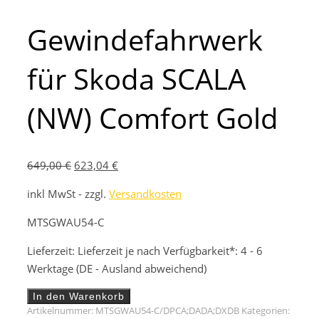
Gewindefahrwerk
für Skoda SCALA
(NW) Comfort Gold
Ursprünglicher
Aktueller
649,00
€
623,04
€
Preis
Preis
inkl MwSt - zzgl.
Versandkosten
war:
ist:
649,00 €
623,04 €.
MTSGWAU54-C
Lieferzeit:
Lieferzeit je nach Verfügbarkeit*: 4 - 6
Werktage (DE - Ausland abweichend)
Gewindefahrwerk
In den Warenkorb
für
Artikelnummer:
MTSGWAU54-C/DPCA;DADA;DXDB
Kategorien: