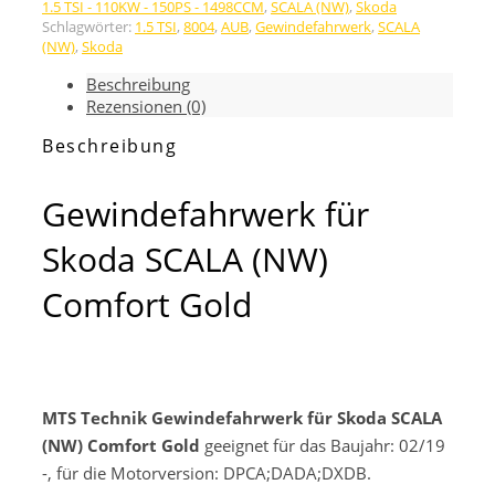
Skoda
1.5 TSI - 110KW - 150PS - 1498CCM
,
SCALA (NW)
,
Skoda
Schlagwörter:
1.5 TSI
,
8004
,
AUB
,
Gewindefahrwerk
,
SCALA
SCALA
(NW)
,
Skoda
(NW)
Comfort
Beschreibung
Gold
Rezensionen (0)
Menge
Beschreibung
Gewindefahrwerk für
Skoda SCALA (NW)
Comfort Gold
MTS Technik Gewindefahrwerk für Skoda SCALA
(NW) Comfort Gold
geeignet für das Baujahr: 02/19
-, für die Motorversion: DPCA;DADA;DXDB.