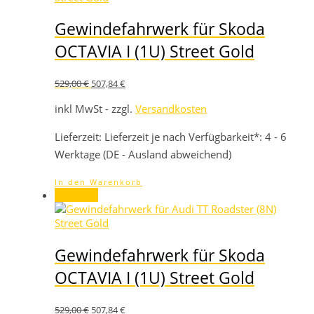
Gewindefahrwerk für Skoda
OCTAVIA I (1U) Street Gold
Ursprünglicher
Aktueller
529,00
€
507,84
€
Preis
Preis
war:
ist:
inkl MwSt - zzgl.
Versandkosten
529,00 €
507,84 €.
Lieferzeit:
Lieferzeit je nach Verfügbarkeit*: 4 - 6
Werktage (DE - Ausland abweichend)
In den Warenkorb
Angebot!
Gewindefahrwerk für Skoda
OCTAVIA I (1U) Street Gold
Ursprünglicher
Aktueller
529,00
€
507,84
€