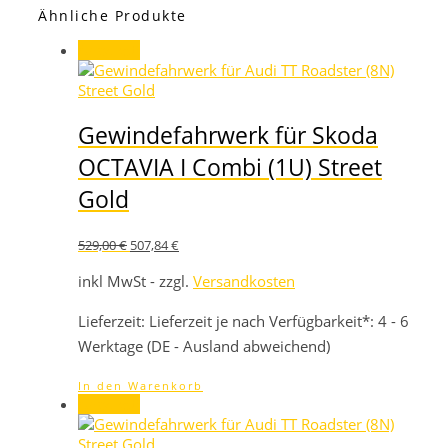
Ähnliche Produkte
Angebot!
Gewindefahrwerk für Skoda
OCTAVIA I Combi (1U) Street
Gold
Ursprünglicher
Aktueller
529,00
€
507,84
€
Preis
Preis
war:
ist:
inkl MwSt - zzgl.
Versandkosten
529,00 €
507,84 €.
Lieferzeit:
Lieferzeit je nach Verfügbarkeit*: 4 - 6
Werktage (DE - Ausland abweichend)
In den Warenkorb
Angebot!